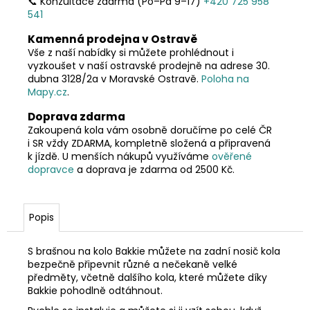
📞 Konzultace zdarma (Po–Pá 9–17)
+420 725 958
541
Kamenná prodejna v Ostravě
Vše z naší nabídky si můžete prohlédnout i
vyzkoušet v naší ostravské prodejně na adrese 30.
dubna 3128/2a v Moravské Ostravě.
Poloha na
Mapy.cz
.
Doprava zdarma
Zakoupená kola vám osobně doručíme po celé ČR
i SR vždy ZDARMA, kompletně složená a připravená
k jízdě. U menších nákupů využíváme
ověřené
dopravce
a doprava je zdarma od 2500 Kč.
Popis
S brašnou na kolo Bakkie můžete na zadní nosič kola
bezpečně připevnit různé a nečekaně velké
předměty, včetně dalšího kola, které můžete díky
Bakkie pohodlně odtáhnout.