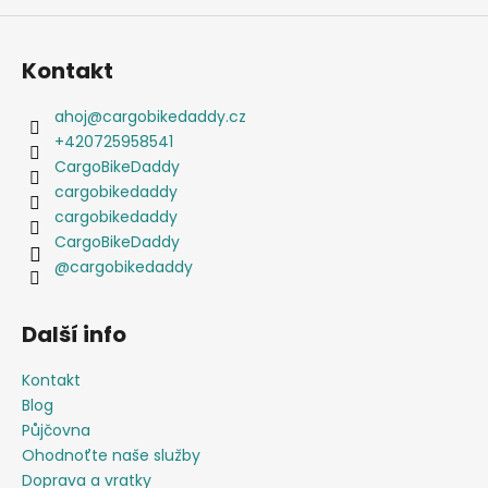
Kontakt
ahoj
@
cargobikedaddy.cz
+420725958541
CargoBikeDaddy
cargobikedaddy
cargobikedaddy
CargoBikeDaddy
@cargobikedaddy
Další info
Kontakt
Blog
Půjčovna
Ohodnoťte naše služby
Doprava a vratky