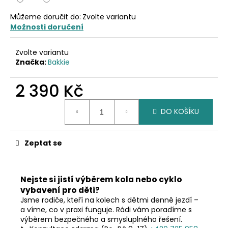
č
u
Můžeme doručit do:
Zvolte variantu
j
Možnosti doručení
e
m
Zvolte variantu
e
Značka:
Bakkie
2 390 Kč
Měrná
DO KOŠÍKU
cena:
Zeptat se
Nejste si jistí výběrem kola nebo cyklo
vybavení pro děti?
Jsme rodiče, kteří na kolech s dětmi denně jezdí –
a víme, co v praxi funguje. Rádi vám poradíme s
výběrem bezpečného a smysluplného řešení.