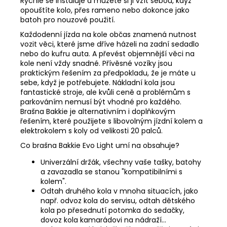
Rychle se instaluje a můžete si ji vzít sebou, když
opouštíte kolo, přes rameno nebo dokonce jako
batoh pro nouzové použití.
Každodenní jízda na kole občas znamená nutnost
vozit věci, které jsme dříve házeli na zadní sedadlo
nebo do kufru auta. A převést objemnější věci na
kole není vždy snadné. Přívěsné vozíky jsou
praktickým řešením za předpokladu, že je máte u
sebe, když je potřebujete. Nákladní kola jsou
fantastické stroje, ale kvůli ceně a problémům s
parkováním nemusí být vhodné pro každého.
Brašna Bakkie je alternativním i doplňkovým
řešením, které použijete s libovolným jízdní kolem a
elektrokolem s koly od velikosti 20 palců.
Co brašna Bakkie Evo Light umí na obsahuje?
Univerzální držák, všechny vaše tašky, batohy
a zavazadla se stanou "kompatibilními s
kolem".
Odtah druhého kola v mnoha situacích, jako
např. odvoz kola do servisu, odtah dětského
kola po přesednutí potomka do sedačky,
dovoz kola kamarádovi na nádraží...