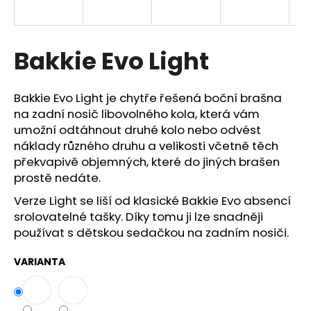
a
j
í
Bakkie Evo Light
t
?
Bakkie Evo Light je chytře řešená boční brašna
na zadní nosič libovolného kola, která vám
umožní odtáhnout druhé kolo nebo odvést
náklady různého druhu a velikosti včetně těch
překvapivě objemných, které do jiných brašen
HLEDAT
prostě nedáte.
Verze Light se liší od klasické Bakkie Evo absencí
srolovatelné tašky. Díky tomu ji lze snadněji
D
používat s dětskou sedačkou na zadním nosiči.
o
p
VARIANTA
o
r
u