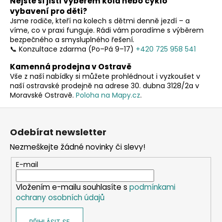
č
Nejste si jistí výběrem kola nebo cyklo
l
u
vybavení pro děti?
á
Jsme rodiče, kteří na kolech s dětmi denně jezdí – a
j
d
víme, co v praxi funguje. Rádi vám poradíme s výběrem
e
a
bezpečného a smysluplného řešení.
m
c
📞 Konzultace zdarma (Po–Pá 9–17)
+420 725 958 541
e
í
Kamenná prodejna v Ostravě
p
Vše z naší nabídky si můžete prohlédnout i vyzkoušet v
r
naší ostravské prodejně na adrese 30. dubna 3128/2a v
v
Moravské Ostravě.
Poloha na Mapy.cz
.
k
y
Z
v
á
Odebírat newsletter
ý
p
p
Nezmeškejte žádné novinky či slevy!
a
i
t
E-mail
s
í
u
Vložením e-mailu souhlasíte s
podmínkami
ochrany osobních údajů
PŘIHLÁSIT SE