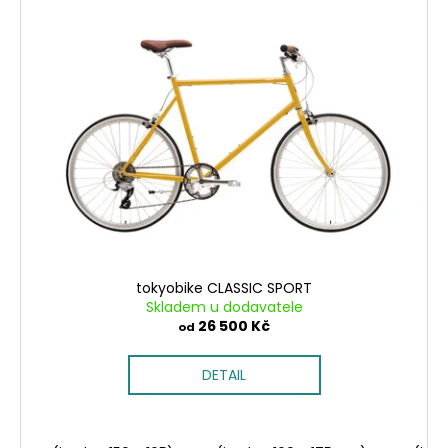
č
u
j
e
m
e
tokyobike CLASSIC SPORT
Skladem u dodavatele
26 500 Kč
od
DETAIL