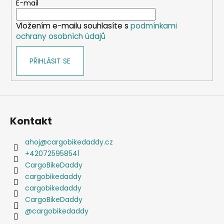
t
E-mail
s
í
u
Vložením e-mailu souhlasíte s
podmínkami
ochrany osobních údajů
PŘIHLÁSIT SE
Kontakt
ahoj
@
cargobikedaddy.cz
+420725958541
CargoBikeDaddy
cargobikedaddy
cargobikedaddy
CargoBikeDaddy
@cargobikedaddy