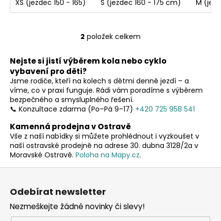
XS (jezdec 150 - 165)
S (jezdec 160 - 175 cm)
M (jez
2
položek celkem
O
v
Nejste si jistí výběrem kola nebo cyklo
l
vybavení pro děti?
á
Jsme rodiče, kteří na kolech s dětmi denně jezdí – a
d
víme, co v praxi funguje. Rádi vám poradíme s výběrem
a
bezpečného a smysluplného řešení.
c
📞 Konzultace zdarma (Po–Pá 9–17)
+420 725 958 541
í
Kamenná prodejna v Ostravě
p
Vše z naší nabídky si můžete prohlédnout i vyzkoušet v
r
naší ostravské prodejně na adrese 30. dubna 3128/2a v
v
Moravské Ostravě.
Poloha na Mapy.cz
.
k
y
Z
v
á
Odebírat newsletter
ý
p
p
Nezmeškejte žádné novinky či slevy!
a
i