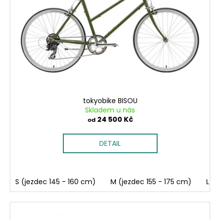
p
ů
a
r
j
o
í
d
t
u
?
k
t
ů
tokyobike BISOU
Skladem u nás
HLEDAT
24 500 Kč
od
DETAIL
D
o
p
S (jezdec 145 - 160 cm)
M (jezdec 155 - 175 cm)
L (j
o
r
u