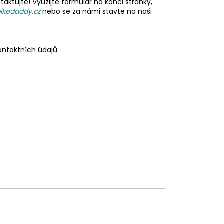
taktujte! V
yužijte formulář na konci stránky,
kedaddy.cz
nebo se za námi stavte na naši
ontaktních údajů.