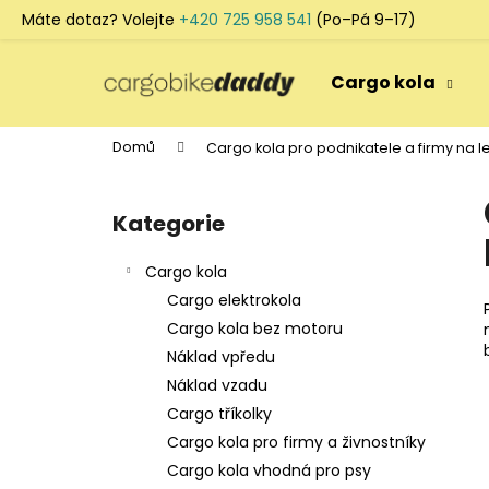
K
Máte dotaz? Volejte
+420 725 958 541
(Po–Pá 9–17)
o
Přejít
Zpět
Zpět
š
na
Cargo kola
do
do
obsah
í
k
obchodu
obchodu
Domů
Cargo kola pro podnikatele a firmy na l
P
o
Kategorie
Přeskočit
s
kategorie
t
Cargo kola
r
Cargo elektrokola
a
Cargo kola bez motoru
n
Náklad vpředu
n
Náklad vzadu
í
Cargo tříkolky
p
Cargo kola pro firmy a živnostníky
a
Cargo kola vhodná pro psy