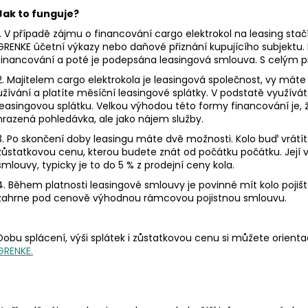
Jak to funguje?
1. V případě zájmu o financování cargo
elektrokol na leasing stač
GRENKE účetní výkazy nebo daňové přiznání kupujícího subjektu.
financování a poté je podepsána leasingová smlouva. S celý
2. Majitelem cargo elektrokola je leasingová společnost, vy máte
užívání a platíte měsíční leasingové splátky. V podstatě využívá
leasingovou splátku. Velkou výhodou této formy financování je, 
hrazená pohledávka, ale jako nájem služby.
3. Po skončení doby leasingu máte dvě možnosti. Kolo buď vrátíte
zůstatkovou cenu, kterou budete znát od počátku počátku. Její 
smlouvy, typicky je to do 5 % z prodejní ceny kola.
4. Během platnosti leasingové smlouvy je povinné mít kolo pojiště
zahrne pod cenově výhodnou rámcovou pojistnou smlouvu.
Dobu splácení, výši splátek i zůstatkovou cenu si můžete orie
GRENKE.