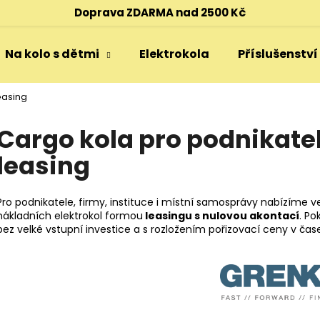
Doprava ZDARMA nad 2500 Kč
Na kolo s dětmi
Elektrokola
Příslušenství
Co potřebujete najít?
easing
Cargo kola pro podnikatel
HLEDAT
leasing
Doporučujeme
Pro podnikatele, firmy, instituce i místní samosprávy nabízíme v
nákladních elektrokol formou
leasingu s nulovou akontací
. Po
bez velké vstupní investice a s rozložením pořizovací ceny v čas