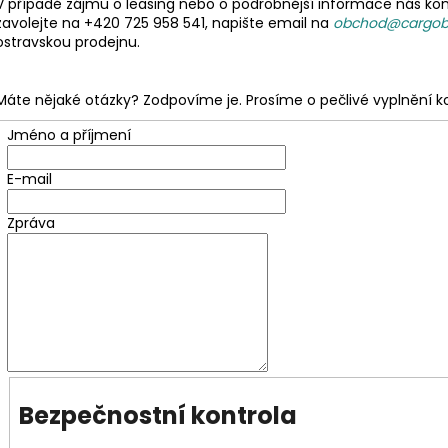
V případě zájmu o leasing nebo o podrobnější informace nás kon
zavolejte na +420 725 958 541, napište email na
obchod@cargobi
ostravskou prodejnu.
Máte nějaké otázky? Zodpovíme je. Prosíme o pečlivé vyplnění k
Jméno a příjmení
E-mail
Zpráva
Bezpečnostní kontrola