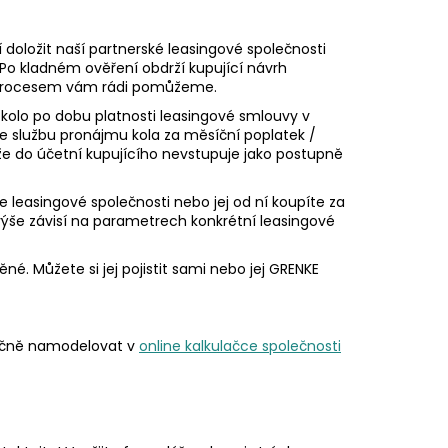
í doložit naší partnerské leasingové společnosti
Po kladném
ověření obdrží kupující návrh
m procesem vám rádi pomůžeme.
 kolo po dobu platnosti leasingové smlouvy v
te službu pronájmu kola za měsíční poplatek /
že do účetní kupujícího nevstupuje jako postupně
 leasingové společnosti nebo jej od ní koupíte za
výše závisí na parametrech konkrétní leasingové
né. Můžete si jej pojistit sami nebo jej
GRENKE
ntačně namodelovat v
online kalkulačce společnosti