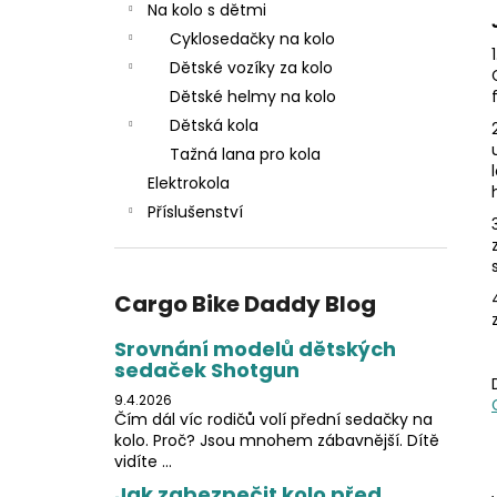
n
Na kolo s dětmi
e
Cyklosedačky na kolo
l
Dětské vozíky za kolo
Dětské helmy na kolo
Dětská kola
Tažná lana pro kola
Elektrokola
Příslušenství
Cargo Bike Daddy Blog
Srovnání modelů dětských
sedaček Shotgun
9.4.2026
Čím dál víc rodičů volí přední sedačky na
kolo. Proč? Jsou mnohem zábavnější. Dítě
vidíte ...
Jak zabezpečit kolo před