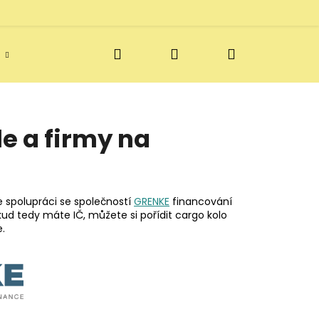
Hledat
Přihlášení
Nákupní
Doprava a vratky
Blog
Kontakt
košík
e a firmy na
e spolupráci se společností
GRENKE
financování
kud tedy máte IČ, můžete si pořídit cargo kolo
e.