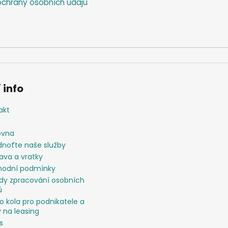
chrany osobních údajů
 info
akt
ovna
noťte naše služby
ava a vratky
odní podmínky
dy zpracování osobních
ů
o kola pro podnikatele a
 na leasing
s