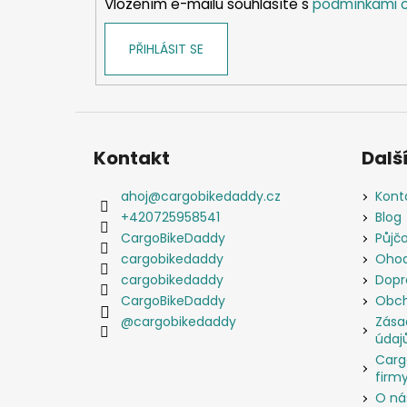
Vložením e-mailu souhlasíte s
podmínkami o
PŘIHLÁSIT SE
Kontakt
Další
ahoj
@
cargobikedaddy.cz
Kont
+420725958541
Blog
CargoBikeDaddy
Půjč
cargobikedaddy
Ohod
cargobikedaddy
Dopr
CargoBikeDaddy
Obch
@cargobikedaddy
Zása
údaj
Carg
firmy
O ná