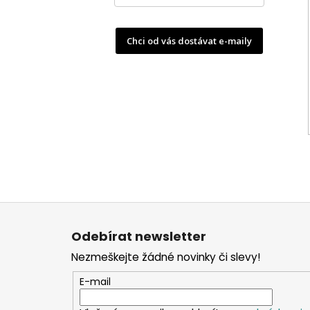
Chci od vás dostávat e-maily
Z
á
Odebírat newsletter
p
Nezmeškejte žádné novinky či slevy!
a
t
E-mail
í