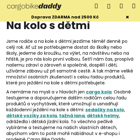
K
Přejít
Hledat
Náku
M
Přihlášen
na
o
obsah
Zpět
Zpět
×
košík
Doprava ZDARMA nad 2500 Kč
š
Na kolo s dětmi
í
C
k
o
Jsme rodiče a na kole s dětmi jezdíme téměř denně po
celý rok. Ať už se potřebujeme dostat do školky nebo
p
školy, jedeme do kroužku, na výlet, na návštěvu nebo na
o
hřiště, je pro nás kolo první volbou. Šetří nám čas, prospívá
t
našemu zdraví a zároveň si společně, dospělí i děti,
užíváme zábavu už při samotné cestě. A tak máme veliké
ř
množství osobních zkušeností s celou řadou produktů,
e
které pro ježdění na kole s dětmi potřebujete.
b
A nemáme na mysli a v hlavách jen
cargo kola
. Osobně
u
testujeme a doporučujeme dalším rodičům celou řadu
produktů a vychytávek, které umožnují a usnadňují
j
každodenní ježdění na kole s dětmi:
sedačky na kolo
,
e
dětské vozíky za kola
,
tažná lana
,
dětské helmy
,
odrážedla i dětská jízdní kola. To všechno pečlivě
t
vybíráme a testujeme na našich vlastních dětech,
e
abychom vám to poté mohli nabídnout v e-shopu i
n
prodejně Cargo Bike Daddy.