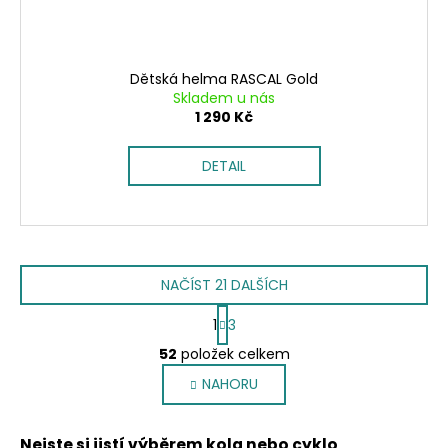
Dětská helma RASCAL Gold
Skladem u nás
1 290 Kč
DETAIL
NAČÍST 21 DALŠÍCH
S
1
3
t
O
r
52
položek celkem
v
á
NAHORU
l
n
k
á
o
d
Nejste si jistí výběrem kola nebo cyklo
v