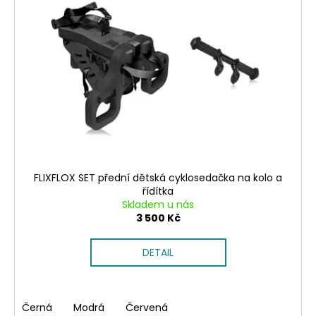
č
i
k
u
s
t
j
p
ů
e
m
r
e
o
d
u
k
t
ů
FLIXFLOX SET přední dětská cyklosedačka na kolo a
řídítka
Skladem u nás
3 500 Kč
DETAIL
Černá
Modrá
Červená