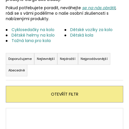
a
Pokud potřebujete poradit, neváhejte
se na nás obrátit
,
j
rádi se s vámi podělíme o naše osobní zkušenosti s
nabízenými produkty.
í
t
Cyklosedačky na kolo
Dětské vozíky za kolo
Dětské helmy na kolo
Dětská kola
?
Tažná lana pro kola
Ř
a
Doporučujeme
Nejlevnější
Nejdražší
Nejprodávanější
z
HLEDAT
Abecedně
e
n
í
D
OTEVŘÍT FILTR
p
o
r
p
V
o
o
r
ý
d
u
p
u