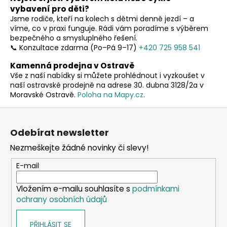
a
á
vybavení pro děti?
c
n
Jsme rodiče, kteří na kolech s dětmi denně jezdí – a
í
í
víme, co v praxi funguje. Rádi vám poradíme s výběrem
p
bezpečného a smysluplného řešení.
r
📞 Konzultace zdarma (Po–Pá 9–17)
+420 725 958 541
v
Kamenná prodejna v Ostravě
k
Vše z naší nabídky si můžete prohlédnout i vyzkoušet v
y
naší ostravské prodejně na adrese 30. dubna 3128/2a v
v
Moravské Ostravě.
Poloha na Mapy.cz
.
ý
Z
p
á
i
Odebírat newsletter
s
p
u
Nezmeškejte žádné novinky či slevy!
a
t
E-mail
í
Vložením e-mailu souhlasíte s
podmínkami
ochrany osobních údajů
PŘIHLÁSIT SE