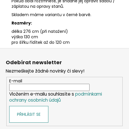
Pokud obal roztrhnete, je snadné jej opravit sadou /
záplatou na opravy stanů.
Skladem máme variantu v černé barvě.
Rozměry:
délka 276 cm (při natažení)
výška 130 cm
pro šířku řídítek až do 120 cm
Z
á
Odebírat newsletter
p
Nezmeškejte žádné novinky či slevy!
a
t
E-mail
í
Vložením e-mailu souhlasíte s
podmínkami
ochrany osobních údajů
PŘIHLÁSIT SE