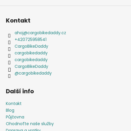
Kontakt
ahoj
@
cargobikedaddy.cz
+420725958541
CargoBikeDaddy
cargobikedaddy
cargobikedaddy
CargoBikeDaddy
@cargobikedaddy
Další info
Kontakt
Blog
Půjčovna
Ohodnoťte naše služby
Doprava a vratky