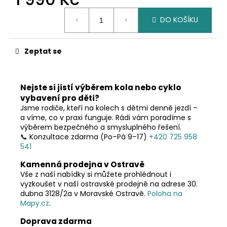
č
u
Měrná
DO KOŠÍKU
cena:
j
e
m
Zeptat se
e
Nejste si jistí výběrem kola nebo cyklo
vybavení pro děti?
Jsme rodiče, kteří na kolech s dětmi denně jezdí –
a víme, co v praxi funguje. Rádi vám poradíme s
výběrem bezpečného a smysluplného řešení.
📞 Konzultace zdarma (Po–Pá 9–17)
+420 725 958
541
Kamenná prodejna v Ostravě
Vše z naší nabídky si můžete prohlédnout i
vyzkoušet v naší ostravské prodejně na adrese 30.
dubna 3128/2a v Moravské Ostravě.
Poloha na
Mapy.cz
.
Doprava zdarma