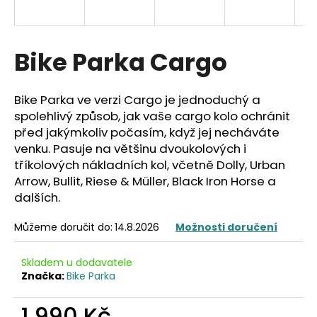
a
j
í
Bike Parka Cargo
t
?
Bike Parka ve verzi Cargo je jednoduchý a
spolehlivý způsob, jak vaše cargo kolo ochránit
před jakýmkoliv počasím, když jej necháváte
venku. Pasuje na většinu dvoukolových i
tříkolových nákladních kol, včetně Dolly, Urban
HLEDAT
Arrow, Bullit, Riese & Müller, Black Iron Horse a
dalších.
D
Můžeme doručit do:
14.8.2026
Možnosti doručení
o
p
Skladem u dodavatele
o
Značka:
Bike Parka
r
u
1 990 Kč