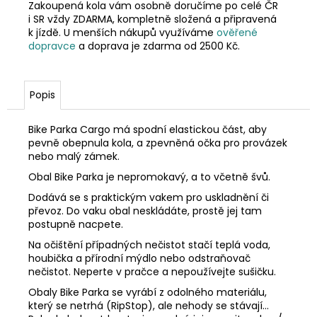
Zakoupená kola vám osobně doručíme po celé ČR
i SR vždy ZDARMA, kompletně složená a připravená
k jízdě. U menších nákupů využíváme
ověřené
dopravce
a doprava je zdarma od 2500 Kč.
Popis
Bike Parka Cargo má spodní elastickou část, aby
pevně obepnula kola, a zpevněná očka pro provázek
nebo malý zámek.
Obal Bike Parka je nepromokavý, a to včetně švů.
Dodává se s praktickým vakem pro uskladnění či
převoz. Do vaku obal neskládáte, prostě jej tam
postupně nacpete.
Na očištění případných nečistot stačí teplá voda,
houbička a přírodní mýdlo nebo odstraňovač
nečistot. Neperte v pračce a nepoužívejte sušičku.
Obaly Bike Parka se vyrábí z odolného materiálu,
který se netrhá (RipStop), ale nehody se stávají...