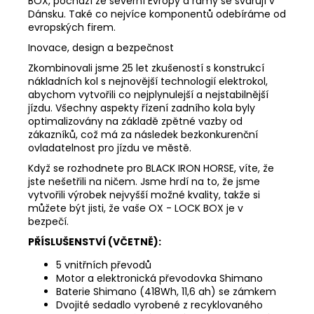
BOX, pochází ze severní Evropy a rámy se svařují v
Dánsku. Také co nejvíce komponentů odebíráme od
evropských firem.
Inovace, design a bezpečnost
Zkombinovali jsme 25 let zkušeností s konstrukcí
nákladních kol s nejnovější technologií elektrokol,
abychom vytvořili co nejplynulejší a nejstabilnější
jízdu. Všechny aspekty řízení zadního kola byly
optimalizovány na základě zpětné vazby od
zákazníků, což má za následek bezkonkurenční
ovladatelnost pro jízdu ve městě.
Když se rozhodnete pro BLACK IRON HORSE, víte, že
jste nešetřili na ničem. Jsme hrdí na to, že jsme
vytvořili výrobek nejvyšší možné kvality, takže si
můžete být jisti, že vaše OX - LOCK BOX je v
bezpečí.
PŘÍSLUŠENSTVÍ (VČETNĚ):
5 vnitřních převodů
Motor a elektronická převodovka Shimano
Baterie Shimano (418Wh, 11,6 ah) se zámkem
Dvojité sedadlo vyrobené z recyklovaného