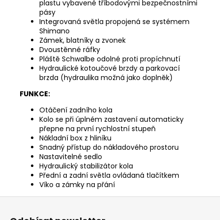
plastu vybavené tříbodovými bezpečnostními
pásy
Integrovaná světla propojená se systémem
Shimano
Zámek, blatníky a zvonek
Dvoustěnné ráfky
Pláště Schwalbe odolné proti propíchnutí
Hydraulické kotoučové brzdy a parkovací
brzda (hydraulika možná jako doplněk)
FUNKCE:
Otáčení zadního kola
Kolo se při úplném zastavení automaticky
přepne na první rychlostní stupeň
Nákladní box z hliníku
Snadný přístup do nákladového prostoru
Nastavitelné sedlo
Hydraulický stabilizátor kola
Přední a zadní světla ovládaná tlačítkem
Víko a zámky na přání
Z
á