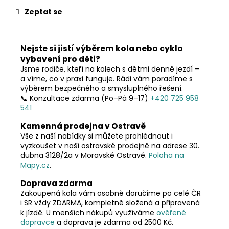
č
u
Zeptat se
j
e
m
Nejste si jistí výběrem kola nebo cyklo
e
vybavení pro děti?
Jsme rodiče, kteří na kolech s dětmi denně jezdí –
a víme, co v praxi funguje. Rádi vám poradíme s
výběrem bezpečného a smysluplného řešení.
📞 Konzultace zdarma (Po–Pá 9–17)
+420 725 958
541
Kamenná prodejna v Ostravě
Vše z naší nabídky si můžete prohlédnout i
vyzkoušet v naší ostravské prodejně na adrese 30.
dubna 3128/2a v Moravské Ostravě.
Poloha na
Mapy.cz
.
Doprava zdarma
Zakoupená kola vám osobně doručíme po celé ČR
i SR vždy ZDARMA, kompletně složená a připravená
k jízdě. U menších nákupů využíváme
ověřené
dopravce
a doprava je zdarma od 2500 Kč.