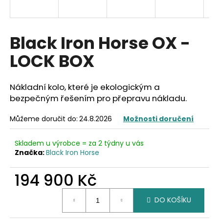
a
j
í
Black Iron Horse OX -
t
LOCK BOX
?
Nákladní kolo, které je ekologickým a
bezpečným řešením pro přepravu nákladu.
HLEDAT
Můžeme doručit do:
24.8.2026
Možnosti doručení
Skladem u výrobce = za 2 týdny u vás
Značka:
Black Iron Horse
D
o
194 900 Kč
p
o
Měrná
r
DO KOŠÍKU
cena:
u