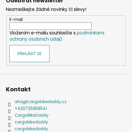
Odebírat newsletter
p
Nezmeškejte žádné novinky či slevy!
a
t
E-mail
í
Vložením e-mailu souhlasíte s
podmínkami
ochrany osobních údajů
PŘIHLÁSIT SE
Kontakt
ahoj
@
cargobikedaddy.cz
+420725958541
CargoBikeDaddy
cargobikedaddy
cargobikedaddy