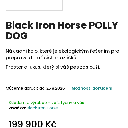
a
j
í
Black Iron Horse POLLY
t
DOG
?
Nákladní kolo, které je ekologickým řešením pro
přepravu domácích mazlíčků.
Prostor a luxus, který si váš pes zaslouží.
HLEDAT
Můžeme doručit do:
25.8.2026
Možnosti doručení
D
o
Skladem u výrobce = za 2 týdny u vás
p
Značka:
Black Iron Horse
o
r
199 900 Kč
u