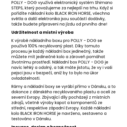
POLLY - DOG využívá elektronický systém Shimano
STEPS, který považujeme za nejlepší na trhu. Když si
pořídíte nákladní kolo BLACK IRON HORSE, všechna
světla a další elektronika jsou součástí dodávky,
takže budete připraveni na jízdu od prvního dne!
Udržitelnost a místní výroba
K výrobě nákladního boxu pro POLLY - DOG se
používá 100% recyklovaný plast. Díky tomuto
procesu je každý nákladní box jedinečný, takže
můžete mít jedinečné kolo a zároveň pomáhat
životnímu prostředí. Nákladní box POLLY - DOG je
navíc lehký a odolný, a tak máte jistotu, že vy i vaši
pejsci jsou v bezpečí, aniž by to bylo na úkor
ovladatelnosti.
Rámy a nákladní boxy se vyrábí přímo v Dánsku, a to
dokonce z dánského recyklovaného plastu a oceli ze
severní Evropy. Zbývající díly pocházejí z místních
zdrojů, včetně výroby kapot a komponentů ze
střední, respektive západní Evropy. Každé nákladní
kolo BLACK IRON HORSE je navrženo, sestaveno a
testováno v Dánsku.
Inovace, design a bezpečnost