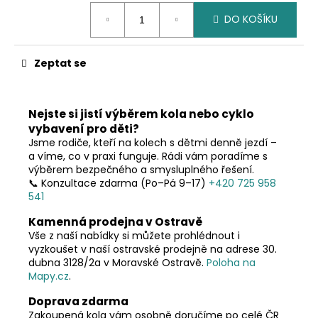
č
Měrná
u
DO KOŠÍKU
cena:
j
e
m
Zeptat se
e
Nejste si jistí výběrem kola nebo cyklo
vybavení pro děti?
Jsme rodiče, kteří na kolech s dětmi denně jezdí –
a víme, co v praxi funguje. Rádi vám poradíme s
výběrem bezpečného a smysluplného řešení.
📞 Konzultace zdarma (Po–Pá 9–17)
+420 725 958
541
Kamenná prodejna v Ostravě
Vše z naší nabídky si můžete prohlédnout i
vyzkoušet v naší ostravské prodejně na adrese 30.
dubna 3128/2a v Moravské Ostravě.
Poloha na
Mapy.cz
.
Doprava zdarma
Zakoupená kola vám osobně doručíme po celé ČR