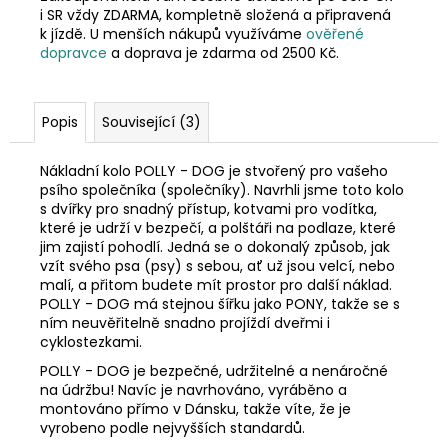
i SR vždy ZDARMA, kompletně složená a připravená
k jízdě. U menších nákupů využíváme
ověřené
dopravce
a doprava je zdarma od 2500 Kč.
Popis
Související (3)
Nákladní kolo POLLY - DOG je stvořený pro vašeho
psího společníka (společníky). Navrhli jsme toto kolo
s dvířky pro snadný přístup, kotvami pro vodítka,
které je udrží v bezpečí, a polštáři na podlaze, které
jim zajistí pohodlí. Jedná se o dokonalý způsob, jak
vzít svého psa (psy) s sebou, ať už jsou velcí, nebo
malí, a přitom budete mít prostor pro další náklad.
POLLY - DOG má stejnou šířku jako PONY, takže se s
ním neuvěřitelně snadno projíždí dveřmi i
cyklostezkami.
POLLY - DOG je bezpečné, udržitelné a nenáročné
na údržbu! Navíc je navrhováno, vyráběno a
montováno přímo v Dánsku, takže víte, že je
vyrobeno podle nejvyšších standardů.