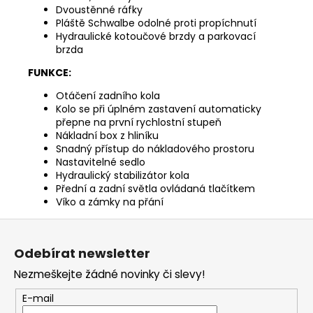
Dvoustěnné ráfky
Pláště Schwalbe odolné proti propíchnutí
Hydraulické kotoučové brzdy a parkovací
brzda
FUNKCE:
Otáčení zadního kola
Kolo se při úplném zastavení automaticky
přepne na první rychlostní stupeň
Nákladní box z hliníku
Snadný přístup do nákladového prostoru
Nastavitelné sedlo
Hydraulický stabilizátor kola
Přední a zadní světla ovládaná tlačítkem
Víko a zámky na přání
Z
á
Odebírat newsletter
p
Nezmeškejte žádné novinky či slevy!
a
t
E-mail