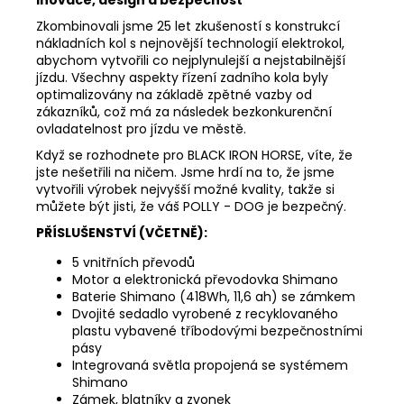
Zkombinovali jsme 25 let zkušeností s konstrukcí
nákladních kol s nejnovější technologií elektrokol,
abychom vytvořili co nejplynulejší a nejstabilnější
jízdu. Všechny aspekty řízení zadního kola byly
optimalizovány na základě zpětné vazby od
zákazníků, což má za následek bezkonkurenční
ovladatelnost pro jízdu ve městě.
Když se rozhodnete pro BLACK IRON HORSE, víte, že
jste nešetřili na ničem. Jsme hrdí na to, že jsme
vytvořili výrobek nejvyšší možné kvality, takže si
můžete být jisti, že váš POLLY - DOG je bezpečný.
PŘÍSLUŠENSTVÍ (VČETNĚ):
5 vnitřních převodů
Motor a elektronická převodovka Shimano
Baterie Shimano (418Wh, 11,6 ah) se zámkem
Dvojité sedadlo vyrobené z recyklovaného
plastu vybavené tříbodovými bezpečnostními
pásy
Integrovaná světla propojená se systémem
Shimano
Zámek, blatníky a zvonek