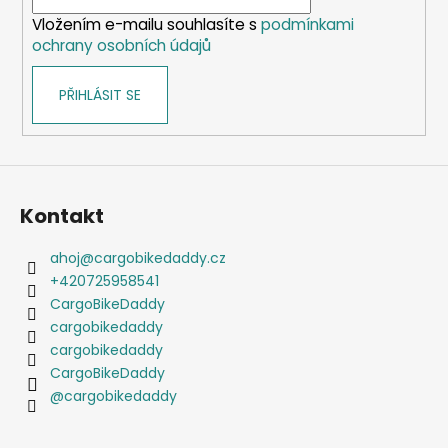
í
Vložením e-mailu souhlasíte s
podmínkami
ochrany osobních údajů
PŘIHLÁSIT SE
Kontakt
ahoj
@
cargobikedaddy.cz
+420725958541
CargoBikeDaddy
cargobikedaddy
cargobikedaddy
CargoBikeDaddy
@cargobikedaddy