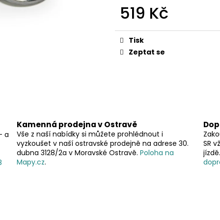
519 Kč
Měrná
cena:
Tisk
Zeptat se
Kamenná prodejna v Ostravě
Dop
Vše z naší nabídky si můžete prohlédnout i
Zako
– a
vyzkoušet v naší ostravské prodejně na adrese 30.
SR v
dubna 3128/2a v Moravské Ostravě.
Poloha na
jízd
Mapy.cz
.
dopr
8