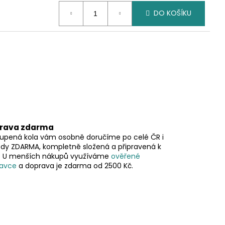
DO KOŠÍKU
rava zdarma
upená kola vám osobně doručíme po celé ČR i
ždy ZDARMA, kompletně složená a připravená k
ě. U menších nákupů využíváme
ověřené
avce
a doprava je zdarma od 2500 Kč.