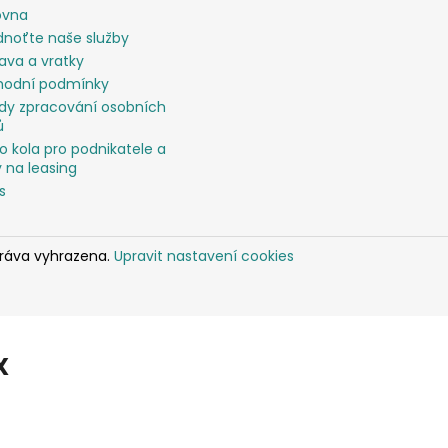
ovna
noťte naše služby
ava a vratky
odní podmínky
dy zpracování osobních
ů
o kola pro podnikatele a
 na leasing
s
práva vyhrazena.
Upravit nastavení cookies
X