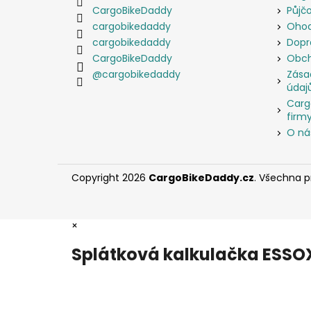
CargoBikeDaddy
Půjč
cargobikedaddy
Ohod
cargobikedaddy
Dopr
CargoBikeDaddy
Obch
@cargobikedaddy
Zása
údaj
Carg
firmy
O ná
Copyright 2026
CargoBikeDaddy.cz
. Všechna 
×
Splátková kalkulačka ESSO