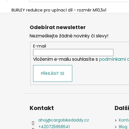
BURLEY redukce pro upínací díl - rozměr M10,5x1
Z
á
Odebírat newsletter
p
Nezmeškejte žádné novinky či slevy!
a
t
E-mail
í
Vložením e-mailu souhlasíte s
podmínkami o
PŘIHLÁSIT SE
Kontakt
Další
ahoj
@
cargobikedaddy.cz
Kont
+420725958541
Blog