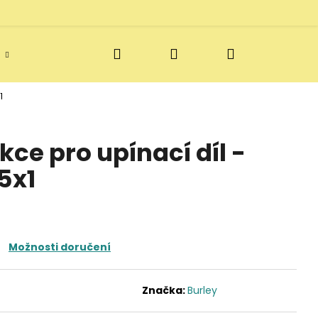
Hledat
Přihlášení
Nákupní
Doprava a vratky
Blog
Kontakt
1
košík
ce pro upínací díl -
5x1
Možnosti doručení
Značka:
Burley