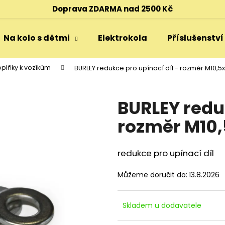
Doprava ZDARMA nad 2500 Kč
Na kolo s dětmi
Elektrokola
Příslušenství
Co potřebujete najít?
plňky k vozíkům
BURLEY redukce pro upínací díl - rozměr M10,5x
HLEDAT
BURLEY reduk
rozměr M10,
Doporučujeme
redukce pro upínací díl
Můžeme doručit do:
13.8.2026
Skladem u dodavatele