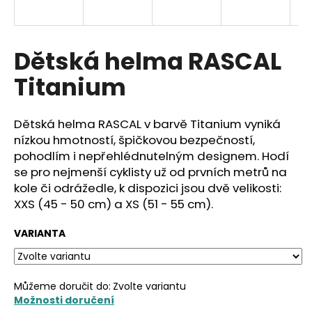
a
j
í
Dětská helma RASCAL
t
Titanium
?
Dětská helma RASCAL v barvě Titanium vyniká
nízkou hmotností, špičkovou bezpečností,
pohodlím i nepřehlédnutelným designem. Hodí
HLEDAT
se pro nejmenší cyklisty už od prvních metrů na
kole či odrážedle, k dispozici jsou dvě velikosti:
XXS (45 - 50 cm) a XS (51 - 55 cm).
D
VARIANTA
o
p
o
r
Můžeme doručit do:
Zvolte variantu
u
Možnosti doručení