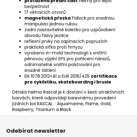
protažená přední část
helmy pro lepší
bezpečnost
17 větracích otvorů
magnetická přezka
Fidlock pro snadnou
manipulaci jednou rukou
zadní nastavitelné kolečko pro uzpůsobení
obvodu hlavy jezdce
reflexní prvky na zapínacích popruzích
praktická síťka proti hmyzu
vyrobeno in-mold technologií s vnitřní
pěnovou výplní EPS pro pohlcení nárazů,
odnímatelné vnitřní polstrování pro
snadné čištění
EN 1078:2012+A1 a EUR 2016/425
certifikace
pro cyklistiku, skateboarding i brusle
Dětská helma Rascal je k dostání v šesti atraktivních
barvách, které odpovídají barevnému provedení
jízdních kol RASCAL: : Aquamarine, Flame, Gold,
Raspberry, Titanium a Black
Z
á
Odebírat newsletter
p