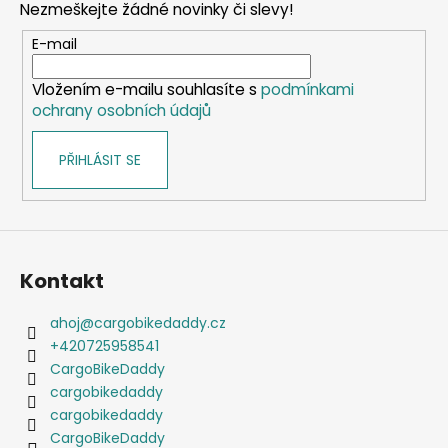
Nezmeškejte žádné novinky či slevy!
a
t
E-mail
í
Vložením e-mailu souhlasíte s
podmínkami
ochrany osobních údajů
PŘIHLÁSIT SE
Kontakt
ahoj
@
cargobikedaddy.cz
+420725958541
CargoBikeDaddy
cargobikedaddy
cargobikedaddy
CargoBikeDaddy