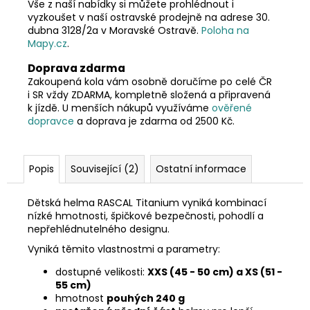
Vše z naší nabídky si můžete prohlédnout i
vyzkoušet v naší ostravské prodejně na adrese 30.
dubna 3128/2a v Moravské Ostravě.
Poloha na
Mapy.cz
.
Doprava zdarma
Zakoupená kola vám osobně doručíme po celé ČR
i SR vždy ZDARMA, kompletně složená a připravená
k jízdě. U menších nákupů využíváme
ověřené
dopravce
a doprava je zdarma od 2500 Kč.
Popis
Související (2)
Ostatní informace
Dětská helma RASCAL Titanium vyniká kombinací
nízké hmotnosti, špičkové bezpečnosti, pohodlí a
nepřehlédnutelného designu.
Vyniká těmito vlastnostmi a parametry:
dostupné velikosti:
XXS (45 - 50 cm) a XS (51 -
55 cm)
hmotnost
pouhých 240 g