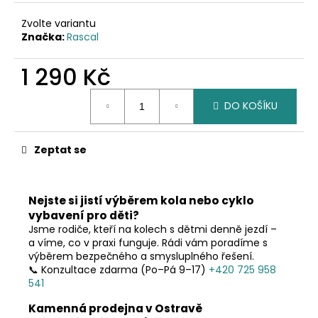
č
u
Zvolte variantu
j
Značka:
Rascal
e
m
1 290 Kč
e
Měrná
DO KOŠÍKU
cena:
Zeptat se
Nejste si jistí výběrem kola nebo cyklo
vybavení pro děti?
Jsme rodiče, kteří na kolech s dětmi denně jezdí –
a víme, co v praxi funguje. Rádi vám poradíme s
výběrem bezpečného a smysluplného řešení.
📞 Konzultace zdarma (Po–Pá 9–17)
+420 725 958
541
Kamenná prodejna v Ostravě