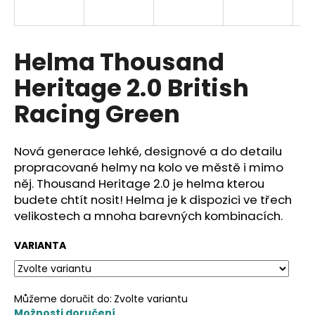
a
j
í
Helma Thousand
t
Heritage 2.0 British
?
Racing Green
Nová generace lehké, designové a do detailu
HLEDAT
propracované helmy na kolo ve městě i mimo
něj. Thousand Heritage 2.0 je helma kterou
budete chtít nosit! Helma je k dispozici ve třech
velikostech a mnoha barevných kombinacích.
D
o
VARIANTA
p
o
r
Můžeme doručit do:
Zvolte variantu
u
Možnosti doručení