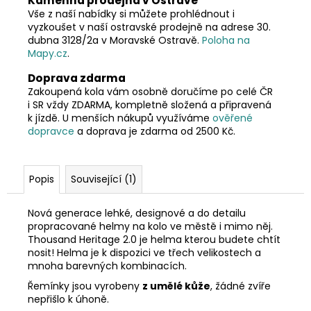
Kamenná prodejna v Ostravě
Vše z naší nabídky si můžete prohlédnout i
vyzkoušet v naší ostravské prodejně na adrese 30.
dubna 3128/2a v Moravské Ostravě.
Poloha na
Mapy.cz
.
Doprava zdarma
Zakoupená kola vám osobně doručíme po celé ČR
i SR vždy ZDARMA, kompletně složená a připravená
k jízdě. U menších nákupů využíváme
ověřené
dopravce
a doprava je zdarma od 2500 Kč.
Popis
Související (1)
Nová generace lehké, designové a do detailu
propracované helmy na kolo ve městě i mimo něj.
Thousand Heritage 2.0 je helma kterou budete chtít
nosit! Helma je k dispozici ve třech velikostech a
mnoha barevných kombinacích.
Řemínky jsou vyrobeny
z umělé kůže
, žádné zvíře
nepřišlo k úhoně.