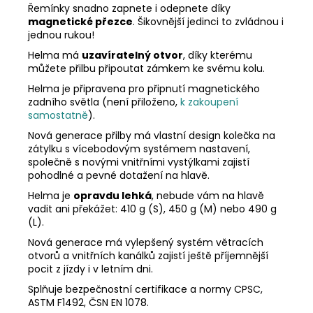
Řemínky snadno zapnete i odepnete díky
magnetické přezce
. Šikovnější jedinci to zvládnou i
jednou rukou!
Helma má
uzavíratelný otvor
, díky kterému
můžete přilbu připoutat zámkem ke svému kolu.
Helma je připravena pro připnutí magnetického
zadního světla (není přiloženo,
k zakoupení
samostatně
).
Nová generace přilby má vlastní design kolečka na
zátylku s vícebodovým systémem nastavení,
společně s novými vnitřními vystýlkami zajistí
pohodlné a pevné dotažení na hlavě.
Helma je
opravdu lehká
, nebude vám na hlavě
vadit ani překážet: 410 g (S), 450 g (M) nebo 490 g
(L).
Nová generace má vylepšený systém větracích
otvorů a vnitřních kanálků zajistí ještě příjemnější
pocit z jízdy i v letním dni.
Splňuje bezpečnostní certifikace a normy CPSC,
ASTM F1492, ČSN EN 1078.