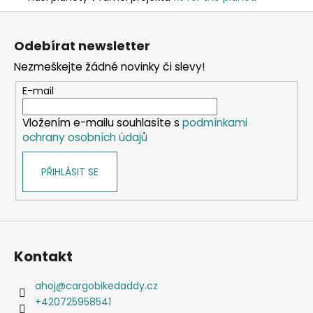
Z
á
Odebírat newsletter
p
Nezmeškejte žádné novinky či slevy!
a
t
E-mail
í
Vložením e-mailu souhlasíte s
podmínkami
ochrany osobních údajů
PŘIHLÁSIT SE
Kontakt
ahoj
@
cargobikedaddy.cz
+420725958541