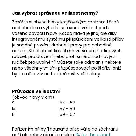
Jak vybrat správnou velikost helmy?
Změřte si obvod hlavy krejčovským metrem těsně
nad obočím a vyberte správnou velikost podle
vašeho obvodu hlavy.
Každá hlava je jiná, ale díky
integrovanému systému přizpůsobení velikosti přilby
je snadné provést drobné úpravy pro pohodlné
nošení. Stačí otočit kolečkem ve směru hodinových
ručiček pro utažení nebo proti směru hodinových
ručiček pro uvolnění. Můžete také odstranit některé
nebo všechny vnitřní přizpůsobovací polštářky, aniž
by to mělo vliv na bezpečnost vaší helmy.
Průvodce velikostmi
(obvod hlavy v cm)
S
54 - 57
M
57 - 59
L
59 - 62
Pořízením přilby Thousand přispíváte na záchranu
naší planety v rámci projektu
1% for the planet
.