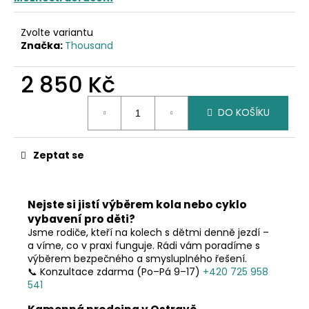
č
u
j
Zvolte variantu
e
Značka:
Thousand
m
e
2 850 Kč
Měrná
DO KOŠÍKU
cena:
Zeptat se
Nejste si jistí výběrem kola nebo cyklo
vybavení pro děti?
Jsme rodiče, kteří na kolech s dětmi denně jezdí –
a víme, co v praxi funguje. Rádi vám poradíme s
výběrem bezpečného a smysluplného řešení.
📞 Konzultace zdarma (Po–Pá 9–17)
+420 725 958
541