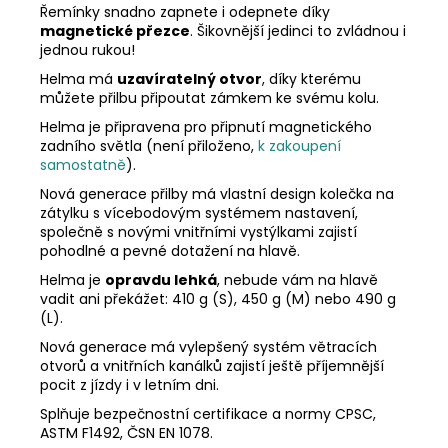
Řemínky snadno zapnete i odepnete díky
magnetické přezce
. Šikovnější jedinci to zvládnou i
jednou rukou!
Helma má
uzavíratelný otvor
, díky kterému
můžete přilbu připoutat zámkem ke svému kolu.
Helma je připravena pro připnutí magnetického
zadního světla (není přiloženo,
k zakoupení
samostatně
).
Nová generace přilby má vlastní design kolečka na
zátylku s vícebodovým systémem nastavení,
společně s novými vnitřními vystýlkami zajistí
pohodlné a pevné dotažení na hlavě.
Helma je
opravdu lehká
, nebude vám na hlavě
vadit ani překážet: 410 g (S), 450 g (M) nebo 490 g
(L).
Nová generace má vylepšený systém větracích
otvorů a vnitřních kanálků zajistí ještě příjemnější
pocit z jízdy i v letním dni.
Splňuje bezpečnostní certifikace a normy CPSC,
ASTM F1492, ČSN EN 1078.