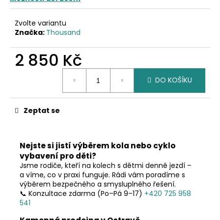
č
u
j
Zvolte variantu
e
Značka:
Thousand
m
e
2 850 Kč
Měrná
DO KOŠÍKU
cena:
Zeptat se
Nejste si jistí výběrem kola nebo cyklo
vybavení pro děti?
Jsme rodiče, kteří na kolech s dětmi denně jezdí –
a víme, co v praxi funguje. Rádi vám poradíme s
výběrem bezpečného a smysluplného řešení.
📞 Konzultace zdarma (Po–Pá 9–17)
+420 725 958
541