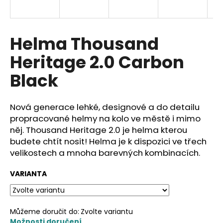
a
j
í
Helma Thousand
t
Heritage 2.0 Carbon
?
Black
Nová generace lehké, designové a do detailu
HLEDAT
propracované helmy na kolo ve městě i mimo
něj. Thousand Heritage 2.0 je helma kterou
budete chtít nosit! Helma je k dispozici ve třech
velikostech a mnoha barevných kombinacích.
D
o
VARIANTA
p
o
r
Můžeme doručit do:
Zvolte variantu
u
Možnosti doručení