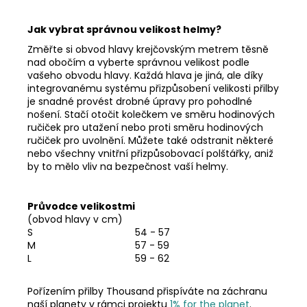
Jak vybrat správnou velikost helmy?
Změřte si obvod hlavy krejčovským metrem těsně
nad obočím a vyberte správnou velikost podle
vašeho obvodu hlavy.
Každá hlava je jiná, ale díky
integrovanému systému přizpůsobení velikosti přilby
je snadné provést drobné úpravy pro pohodlné
nošení. Stačí otočit kolečkem ve směru hodinových
ručiček pro utažení nebo proti směru hodinových
ručiček pro uvolnění. Můžete také odstranit některé
nebo všechny vnitřní přizpůsobovací polštářky, aniž
by to mělo vliv na bezpečnost vaší helmy.
Průvodce velikostmi
(obvod hlavy v cm)
S
54 - 57
M
57 - 59
L
59 - 62
Pořízením přilby Thousand přispíváte na záchranu
naší planety v rámci projektu
1% for the planet
.