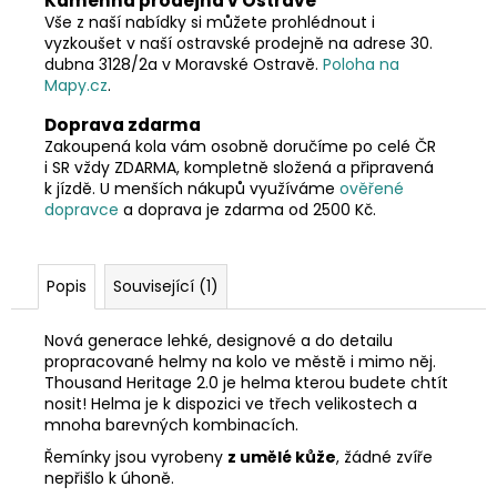
Kamenná prodejna v Ostravě
Vše z naší nabídky si můžete prohlédnout i
vyzkoušet v naší ostravské prodejně na adrese 30.
dubna 3128/2a v Moravské Ostravě.
Poloha na
Mapy.cz
.
Doprava zdarma
Zakoupená kola vám osobně doručíme po celé ČR
i SR vždy ZDARMA, kompletně složená a připravená
k jízdě. U menších nákupů využíváme
ověřené
dopravce
a doprava je zdarma od 2500 Kč.
Popis
Související (1)
Nová generace lehké, designové a do detailu
propracované helmy na kolo ve městě i mimo něj.
Thousand Heritage 2.0 je helma kterou budete chtít
nosit! Helma je k dispozici ve třech velikostech a
mnoha barevných kombinacích.
Řemínky jsou vyrobeny
z umělé kůže
, žádné zvíře
nepřišlo k úhoně.