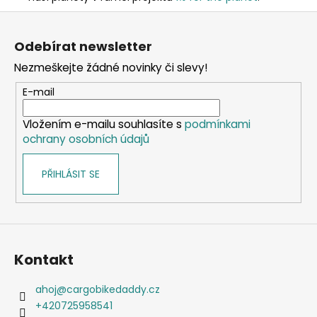
Z
á
Odebírat newsletter
p
Nezmeškejte žádné novinky či slevy!
a
t
E-mail
í
Vložením e-mailu souhlasíte s
podmínkami
ochrany osobních údajů
PŘIHLÁSIT SE
Kontakt
ahoj
@
cargobikedaddy.cz
+420725958541