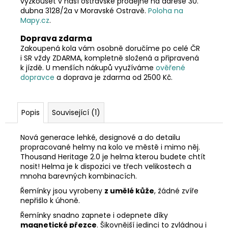
vyzkoušet v naší ostravské prodejně na adrese 30.
dubna 3128/2a v Moravské Ostravě.
Poloha na
Mapy.cz
.
Doprava zdarma
Zakoupená kola vám osobně doručíme po celé ČR
i SR vždy ZDARMA, kompletně složená a připravená
k jízdě. U menších nákupů využíváme
ověřené
dopravce
a doprava je zdarma od 2500 Kč.
Popis
Související (1)
Nová generace lehké, designové a do detailu
propracované helmy na kolo ve městě i mimo něj.
Thousand Heritage 2.0 je helma kterou budete chtít
nosit! Helma je k dispozici ve třech velikostech a
mnoha barevných kombinacích.
Řemínky jsou vyrobeny
z umělé kůže
, žádné zvíře
nepřišlo k úhoně.
Řemínky snadno zapnete i odepnete díky
magnetické přezce
. Šikovnější jedinci to zvládnou i