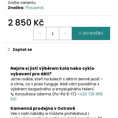
č
Zvolte variantu
u
Značka:
Thousand
j
e
2 850 Kč
m
e
Měrná
DO KOŠÍKU
cena:
Zeptat se
Nejste si jistí výběrem kola nebo cyklo
vybavení pro děti?
Jsme rodiče, kteří na kolech s dětmi denně jezdí –
a víme, co v praxi funguje. Rádi vám poradíme s
výběrem bezpečného a smysluplného řešení.
📞 Konzultace zdarma (Po–Pá 9–17)
+420 725 958
541
Kamenná prodejna v Ostravě
Vše z naší nabídky si můžete prohlédnout i