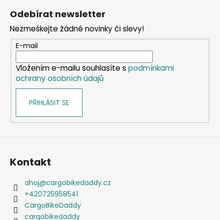
á
Odebírat newsletter
p
Nezmeškejte žádné novinky či slevy!
a
t
E-mail
í
Vložením e-mailu souhlasíte s
podmínkami
ochrany osobních údajů
PŘIHLÁSIT SE
Kontakt
ahoj
@
cargobikedaddy.cz
+420725958541
CargoBikeDaddy
cargobikedaddy