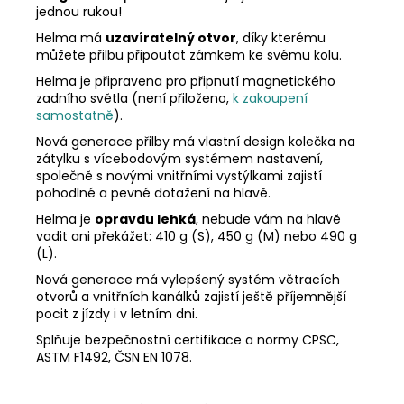
jednou rukou!
Helma má
uzavíratelný otvor
, díky kterému
můžete přilbu připoutat zámkem ke svému kolu.
Helma je připravena pro připnutí magnetického
zadního světla (není přiloženo,
k zakoupení
samostatně
).
Nová generace přilby má vlastní design kolečka na
zátylku s vícebodovým systémem nastavení,
společně s novými vnitřními vystýlkami zajistí
pohodlné a pevné dotažení na hlavě.
Helma je
opravdu lehká
, nebude vám na hlavě
vadit ani překážet: 410 g (S), 450 g (M) nebo 490 g
(L).
Nová generace má vylepšený systém větracích
otvorů a vnitřních kanálků zajistí ještě příjemnější
pocit z jízdy i v letním dni.
Splňuje bezpečnostní certifikace a normy CPSC,
ASTM F1492, ČSN EN 1078.