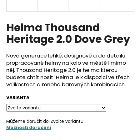
a
j
í
Helma Thousand
t
Heritage 2.0 Dove Grey
?
Nová generace lehké, designové a do detailu
propracované helmy na kolo ve městě i mimo
něj. Thousand Heritage 2.0 je helma kterou
HLEDAT
budete chtít nosit! Helma je k dispozici ve třech
velikostech a mnoha barevných kombinacích.
VARIANTA
D
o
p
o
Můžeme doručit do:
Zvolte variantu
r
Možnosti doručení
u