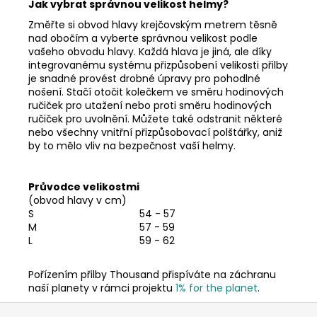
Jak vybrat správnou velikost helmy?
Změřte si obvod hlavy krejčovským metrem těsně
nad obočím a vyberte správnou velikost podle
vašeho obvodu hlavy.
Každá hlava je jiná, ale díky
integrovanému systému přizpůsobení velikosti přilby
je snadné provést drobné úpravy pro pohodlné
nošení. Stačí otočit kolečkem ve směru hodinových
ručiček pro utažení nebo proti směru hodinových
ručiček pro uvolnění. Můžete také odstranit některé
nebo všechny vnitřní přizpůsobovací polštářky, aniž
by to mělo vliv na bezpečnost vaší helmy.
Průvodce velikostmi
(obvod hlavy v cm)
S
54 - 57
M
57 - 59
L
59 - 62
Pořízením přilby Thousand přispíváte na záchranu
naší planety v rámci projektu
1% for the planet
.
Z