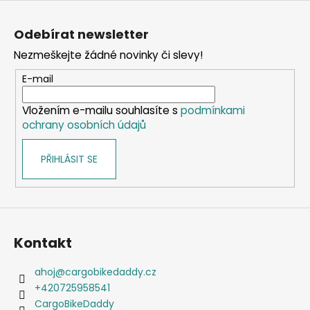
Z
á
Odebírat newsletter
p
Nezmeškejte žádné novinky či slevy!
a
t
E-mail
í
Vložením e-mailu souhlasíte s
podmínkami
ochrany osobních údajů
PŘIHLÁSIT SE
Kontakt
ahoj
@
cargobikedaddy.cz
+420725958541
CargoBikeDaddy