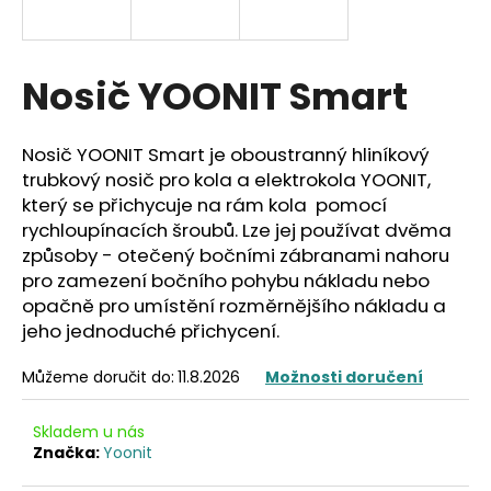
a
j
í
Nosič YOONIT Smart
t
?
Nosič YOONIT Smart je oboustranný hliníkový
trubkový nosič pro kola a elektrokola YOONIT,
který se přichycuje na rám kola pomocí
rychloupínacích šroubů. Lze jej používat dvěma
způsoby - otečený bočními zábranami nahoru
HLEDAT
pro zamezení bočního pohybu nákladu nebo
opačně pro umístění rozměrnějšího nákladu a
jeho jednoduché přichycení.
D
o
Můžeme doručit do:
11.8.2026
Možnosti doručení
p
o
Skladem u nás
r
Značka:
Yoonit
u