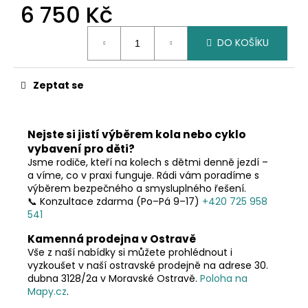
č
6 750 Kč
u
j
Měrná
DO KOŠÍKU
cena:
e
m
e
Zeptat se
Nejste si jistí výběrem kola nebo cyklo
vybavení pro děti?
Jsme rodiče, kteří na kolech s dětmi denně jezdí –
a víme, co v praxi funguje. Rádi vám poradíme s
výběrem bezpečného a smysluplného řešení.
📞 Konzultace zdarma (Po–Pá 9–17)
+420 725 958
541
Kamenná prodejna v Ostravě
Vše z naší nabídky si můžete prohlédnout i
vyzkoušet v naší ostravské prodejně na adrese 30.
dubna 3128/2a v Moravské Ostravě.
Poloha na
Mapy.cz
.