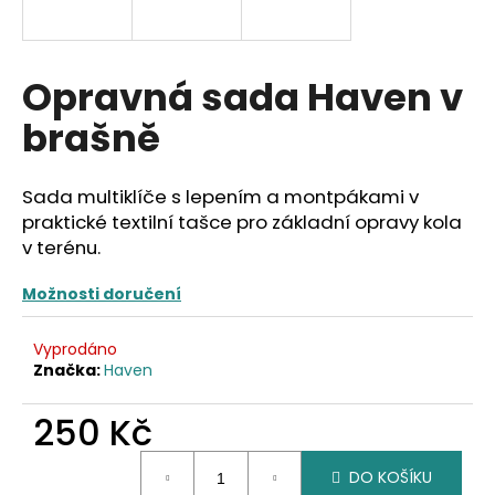
a
j
í
Opravná sada Haven v
t
brašně
?
Sada multiklíče s lepením a montpákami v
praktické textilní tašce pro základní opravy kola
v terénu.
HLEDAT
Možnosti doručení
D
Vyprodáno
Značka:
Haven
o
p
250 Kč
o
r
Měrná
u
DO KOŠÍKU
cena: