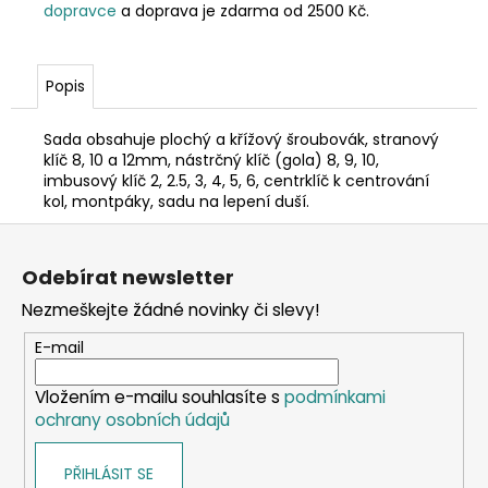
dopravce
a doprava je zdarma od 2500 Kč.
Popis
Sada obsahuje plochý a křížový šroubovák, stranový
klíč 8, 10 a 12mm, nástrčný klíč (gola) 8, 9, 10,
imbusový klíč 2, 2.5, 3, 4, 5, 6, centrklíč k centrování
kol, montpáky, sadu na lepení duší.
Z
á
Odebírat newsletter
p
Nezmeškejte žádné novinky či slevy!
a
t
E-mail
í
Vložením e-mailu souhlasíte s
podmínkami
ochrany osobních údajů
PŘIHLÁSIT SE