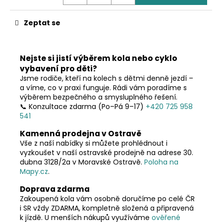
č
u
j
Zeptat se
e
m
e
Nejste si jistí výběrem kola nebo cyklo
vybavení pro děti?
Jsme rodiče, kteří na kolech s dětmi denně jezdí –
a víme, co v praxi funguje. Rádi vám poradíme s
výběrem bezpečného a smysluplného řešení.
📞 Konzultace zdarma (Po–Pá 9–17)
+420 725 958
541
Kamenná prodejna v Ostravě
Vše z naší nabídky si můžete prohlédnout i
vyzkoušet v naší ostravské prodejně na adrese 30.
dubna 3128/2a v Moravské Ostravě.
Poloha na
Mapy.cz
.
Doprava zdarma
Zakoupená kola vám osobně doručíme po celé ČR
i SR vždy ZDARMA, kompletně složená a připravená
k jízdě. U menších nákupů využíváme
ověřené