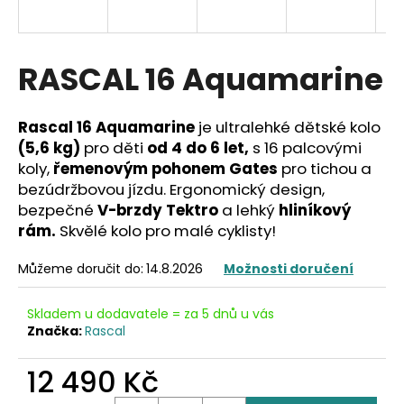
a
j
í
RASCAL 16 Aquamarine
t
?
Rascal 16
Aquamarine
je ultralehké dětské kolo
(5,6 kg)
pro děti
od 4 do 6 let,
s 16 palcovými
koly,
řemenovým pohonem Gates
pro tichou a
bezúdržbovou jízdu. Ergonomický design,
bezpečné
V-brzdy Tektro
a lehký
hliníkový
HLEDAT
rám.
Skvělé kolo pro malé cyklisty!
Můžeme doručit do:
14.8.2026
Možnosti doručení
D
o
Skladem u dodavatele = za 5 dnů u vás
p
Značka:
Rascal
o
r
12 490 Kč
u
Měrná