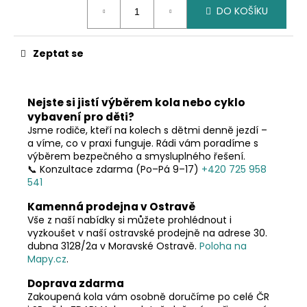
č
DO KOŠÍKU
cena:
u
j
e
Zeptat se
m
e
Nejste si jistí výběrem kola nebo cyklo
vybavení pro děti?
Jsme rodiče, kteří na kolech s dětmi denně jezdí –
a víme, co v praxi funguje. Rádi vám poradíme s
výběrem bezpečného a smysluplného řešení.
📞 Konzultace zdarma (Po–Pá 9–17)
+420 725 958
541
Kamenná prodejna v Ostravě
Vše z naší nabídky si můžete prohlédnout i
vyzkoušet v naší ostravské prodejně na adrese 30.
dubna 3128/2a v Moravské Ostravě.
Poloha na
Mapy.cz
.
Doprava zdarma
Zakoupená kola vám osobně doručíme po celé ČR