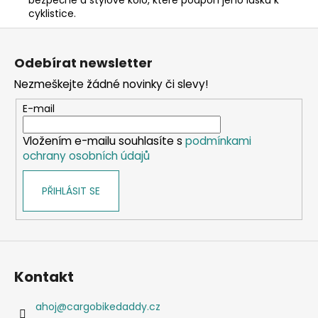
cyklistice.
Z
á
Odebírat newsletter
p
Nezmeškejte žádné novinky či slevy!
a
t
E-mail
í
Vložením e-mailu souhlasíte s
podmínkami
ochrany osobních údajů
PŘIHLÁSIT SE
Kontakt
ahoj
@
cargobikedaddy.cz