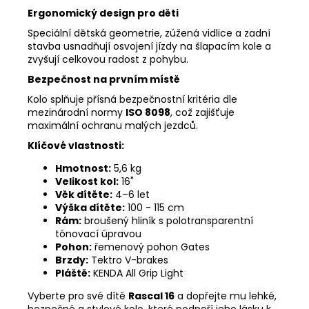
Ergonomický design pro děti
Speciální dětská geometrie, zúžená vidlice a zadní
stavba usnadňují osvojení jízdy na šlapacím kole a
zvyšují celkovou radost z pohybu.
Bezpečnost na prvním místě
Kolo splňuje přísná bezpečnostní kritéria dle
mezinárodní normy
ISO 8098
, což zajišťuje
maximální ochranu malých jezdců.
Klíčové vlastnosti:
Hmotnost:
5,6 kg
Velikost kol:
16"
Věk dítěte:
4–6 let
Výška dítěte:
100 - 115 cm
Rám:
broušený hliník s polotransparentní
tónovací úpravou
Pohon:
řemenový pohon Gates
Brzdy:
Tektro V-brakes
Pláště:
KENDA All Grip Light
Vyberte pro své dítě
Rascal 16
a dopřejte mu lehké,
bezpečné a stylové kolo, které podpoří jeho lásku k