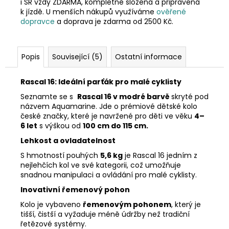
i SR vždy ZDARMA, kompletně složená a připravená
k jízdě. U menších nákupů využíváme
ověřené
dopravce
a doprava je zdarma od 2500 Kč.
Popis
Související (5)
Ostatní informace
Rascal 16: Ideální parťák pro malé cyklisty
Seznamte se s
Rascal 16 v modré barvě
skryté pod
názvem Aquamarine. Jde o prémiové dětské kolo
české značky, které je navržené pro děti ve věku
4–
6 let
s výškou od
100 cm do 115 cm.
Lehkost a ovladatelnost
S hmotností pouhých
5,6 kg
je Rascal 16 jedním z
nejlehčích kol ve své kategorii, což umožňuje
snadnou manipulaci a ovládání pro malé cyklisty.
Inovativní řemenový pohon
Kolo je vybaveno
řemenovým pohonem
, který je
tišší, čistší a vyžaduje méně údržby než tradiční
řetězové systémy.