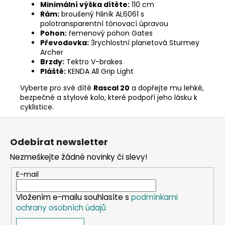
Minimální výška dítěte:
110 cm
Rám:
broušený hliník AL6061 s
polotransparentní tónovací úpravou
Pohon:
řemenový pohon Gates
Převodovka:
3rychlostní planetová Sturmey
Archer
Brzdy:
Tektro V-brakes
Pláště:
KENDA All Grip Light
Vyberte pro své dítě
Rascal 20
a dopřejte mu lehké,
bezpečné a stylové kolo, které podpoří jeho lásku k
cyklistice.
Z
á
Odebírat newsletter
p
Nezmeškejte žádné novinky či slevy!
a
t
E-mail
í
Vložením e-mailu souhlasíte s
podmínkami
ochrany osobních údajů