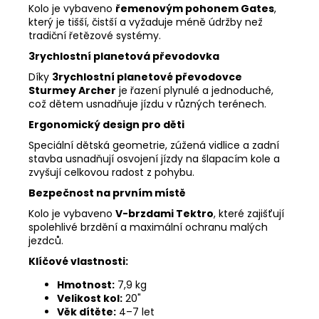
Kolo je vybaveno
řemenovým pohonem Gates
,
který je tišší, čistší a vyžaduje méně údržby než
tradiční řetězové systémy.
3rychlostní planetová převodovka
Díky
3rychlostní planetové převodovce
Sturmey Archer
je řazení plynulé a jednoduché,
což dětem usnadňuje jízdu v různých terénech.
Ergonomický design pro děti
Speciální dětská geometrie, zúžená vidlice a zadní
stavba usnadňují osvojení jízdy na šlapacím kole a
zvyšují celkovou radost z pohybu.
Bezpečnost na prvním místě
Kolo je vybaveno
V-brzdami Tektro
, které zajišťují
spolehlivé brzdění a maximální ochranu malých
jezdců.
Klíčové vlastnosti:
Hmotnost:
7,9 kg
Velikost kol:
20"
Věk dítěte:
4–7 let