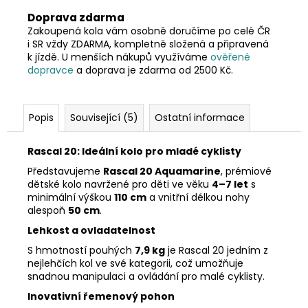
Doprava zdarma
Zakoupená kola vám osobně doručíme po celé ČR
i SR vždy ZDARMA, kompletně složená a připravená
k jízdě. U menších nákupů využíváme
ověřené
dopravce
a doprava je zdarma od 2500 Kč.
Popis
Související (5)
Ostatní informace
Rascal 20: Ideální kolo pro mladé cyklisty
Představujeme
Rascal 20 Aquamarine
, prémiové
dětské kolo navržené pro děti ve věku
4–7 let
s
minimální výškou
110 cm
a vnitřní délkou nohy
alespoň
50 cm
.
Lehkost a ovladatelnost
S hmotností pouhých
7,9 kg
je Rascal 20 jedním z
nejlehčích kol ve své kategorii, což umožňuje
snadnou manipulaci a ovládání pro malé cyklisty.
Inovativní řemenový pohon