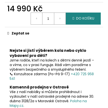
č
u
14 990 Kč
j
Měrná
e
DO KOŠÍKU
cena:
m
e
Zeptat se
Nejste si jistí výběrem kola nebo cyklo
vybavení pro děti?
Jsme rodiče, kteří na kolech s dětmi denně jezdí –
a víme, co v praxi funguje. Rádi vám poradíme s
výběrem bezpečného a smysluplného řešení.
📞 Konzultace zdarma (Po–Pá 9–17)
+420 725 958
541
Kamenná prodejna v Ostravě
Vše z naší nabídky si můžete prohlédnout i
vyzkoušet v naší ostravské prodejně na adrese 30.
dubna 3128/2a v Moravské Ostravě.
Poloha na
Mapy.cz
.