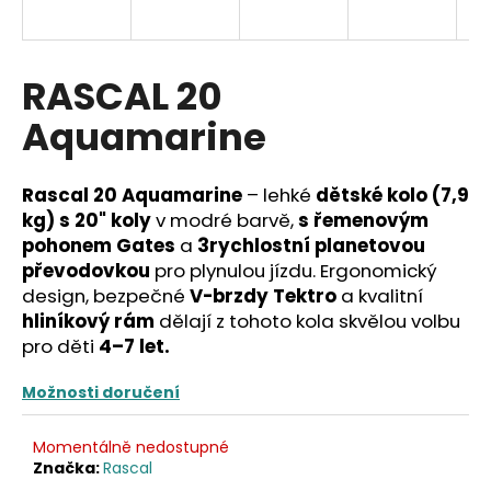
a
j
í
RASCAL 20
t
Aquamarine
?
Rascal 20 Aquamarine
– lehké
dětské kolo (7,9
kg) s 20" koly
v modré barvě,
s řemenovým
pohonem Gates
a
3rychlostní planetovou
HLEDAT
převodovkou
pro plynulou jízdu. Ergonomický
design, bezpečné
V-brzdy Tektro
a kvalitní
hliníkový rám
dělají z tohoto kola skvělou volbu
pro děti
4–7 let.
D
o
Možnosti doručení
p
o
r
Momentálně nedostupné
u
Značka:
Rascal