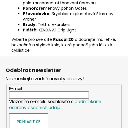
polotransparentní tónovací úpravou
Pohon:
řemenový pohon Gates
Převodovka:
3rychlostní planetová Sturmey
Archer
Brzdy:
Tektro V-brakes
Pláště:
KENDA All Grip Light
Vyberte pro své dítě
Rascal 20
a dopřejte mu lehké,
bezpečné a stylové kolo, které podpoří jeho lásku k
cyklistice.
Z
á
Odebírat newsletter
p
Nezmeškejte žádné novinky či slevy!
a
t
E-mail
í
Vložením e-mailu souhlasíte s
podmínkami
ochrany osobních údajů
PŘIHLÁSIT SE