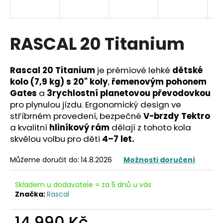
a
j
í
RASCAL 20 Titanium
t
?
Rascal 20 Titanium
je prémiové lehké
dětské
kolo (7,9 kg) s 20" koly
,
řemenovým pohonem
Gates
a
3rychlostní planetovou převodovkou
pro plynulou jízdu. Ergonomický design ve
stříbrném provedení, bezpečné
V-brzdy Tektro
HLEDAT
a kvalitní
hliníkový rám
dělají z tohoto kola
skvělou volbu pro děti
4–7 let.
D
Můžeme doručit do:
14.8.2026
Možnosti doručení
o
p
Skladem u dodavatele = za 5 dnů u vás
o
Značka:
Rascal
r
u
14 990 Kč