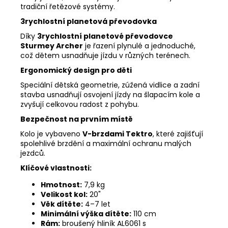
tradiční řetězové systémy.
3rychlostní planetová převodovka
Díky
3rychlostní planetové převodovce
Sturmey Archer
je řazení plynulé a jednoduché,
což dětem usnadňuje jízdu v různých terénech.
Ergonomický design pro děti
Speciální dětská geometrie, zúžená vidlice a zadní
stavba usnadňují osvojení jízdy na šlapacím kole a
zvyšují celkovou radost z pohybu.
Bezpečnost na prvním místě
Kolo je vybaveno
V-brzdami Tektro
, které zajišťují
spolehlivé brzdění a maximální ochranu malých
jezdců.
Klíčové vlastnosti:
Hmotnost:
7,9 kg
Velikost kol:
20"
Věk dítěte:
4–7 let
Minimální výška dítěte:
110 cm
Rám:
broušený hliník AL6061 s