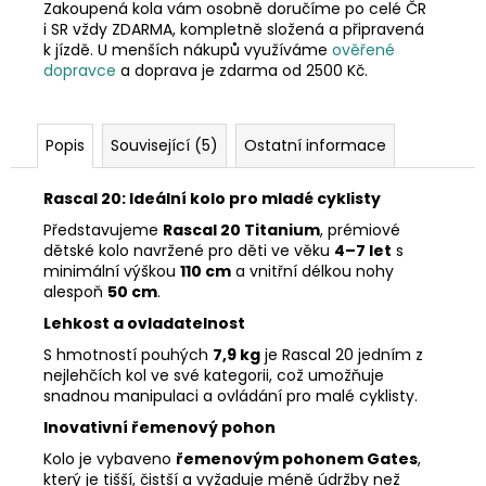
Zakoupená kola vám osobně doručíme po celé ČR
i SR vždy ZDARMA, kompletně složená a připravená
k jízdě. U menších nákupů využíváme
ověřené
dopravce
a doprava je zdarma od 2500 Kč.
Popis
Související (5)
Ostatní informace
Rascal 20: Ideální kolo pro mladé cyklisty
Představujeme
Rascal 20 Titanium
, prémiové
dětské kolo navržené pro děti ve věku
4–7 let
s
minimální výškou
110 cm
a vnitřní délkou nohy
alespoň
50 cm
.
Lehkost a ovladatelnost
S hmotností pouhých
7,9 kg
je Rascal 20 jedním z
nejlehčích kol ve své kategorii, což umožňuje
snadnou manipulaci a ovládání pro malé cyklisty.
Inovativní řemenový pohon
Kolo je vybaveno
řemenovým pohonem Gates
,
který je tišší, čistší a vyžaduje méně údržby než