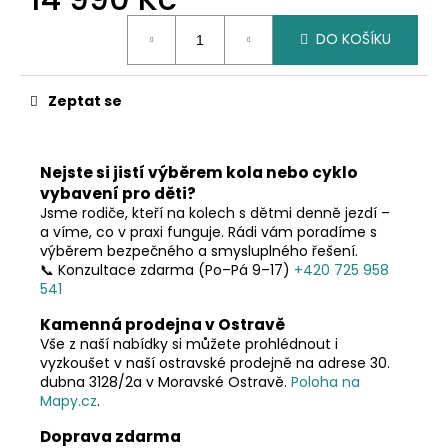
č
u
Měrná
DO KOŠÍKU
cena:
j
e
m
Zeptat se
e
Nejste si jistí výběrem kola nebo cyklo
vybavení pro děti?
Jsme rodiče, kteří na kolech s dětmi denně jezdí –
a víme, co v praxi funguje. Rádi vám poradíme s
výběrem bezpečného a smysluplného řešení.
📞 Konzultace zdarma (Po–Pá 9–17)
+420 725 958
541
Kamenná prodejna v Ostravě
Vše z naší nabídky si můžete prohlédnout i
vyzkoušet v naší ostravské prodejně na adrese 30.
dubna 3128/2a v Moravské Ostravě.
Poloha na
Mapy.cz
.
Doprava zdarma