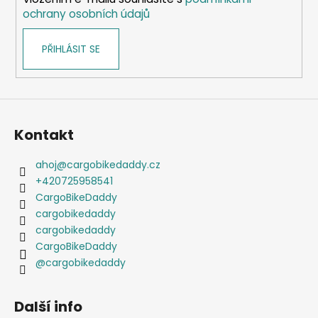
ochrany osobních údajů
PŘIHLÁSIT SE
Kontakt
ahoj
@
cargobikedaddy.cz
+420725958541
CargoBikeDaddy
cargobikedaddy
cargobikedaddy
CargoBikeDaddy
@cargobikedaddy
Další info