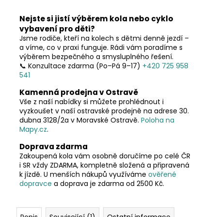
č
u
Nejste si jistí výběrem kola nebo cyklo
j
vybavení pro děti?
e
Jsme rodiče, kteří na kolech s dětmi denně jezdí –
m
a víme, co v praxi funguje. Rádi vám poradíme s
e
výběrem bezpečného a smysluplného řešení.
📞 Konzultace zdarma (Po–Pá 9–17)
+420 725 958
541
Kamenná prodejna v Ostravě
Vše z naší nabídky si můžete prohlédnout i
vyzkoušet v naší ostravské prodejně na adrese 30.
dubna 3128/2a v Moravské Ostravě.
Poloha na
Mapy.cz
.
Doprava zdarma
Zakoupená kola vám osobně doručíme po celé ČR
i SR vždy ZDARMA, kompletně složená a připravená
k jízdě. U menších nákupů využíváme
ověřené
dopravce
a doprava je zdarma od 2500 Kč.
Popis
Související (1)
Ostatní informace