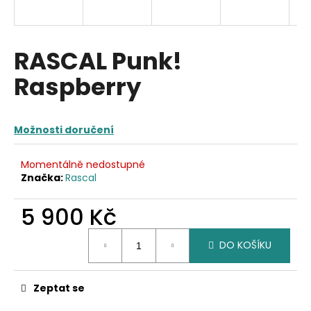
a
j
í
RASCAL Punk!
t
Raspberry
?
Možnosti doručení
HLEDAT
Momentálně nedostupné
Značka:
Rascal
5 900 Kč
D
Měrná
o
DO KOŠÍKU
cena:
p
o
r
Zeptat se
u