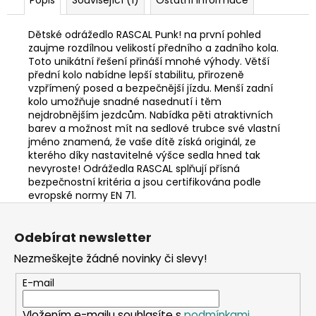
Dětské odrážedlo RASCAL Punk! na první pohled
zaujme rozdílnou velikostí předního a zadního kola.
Toto unikátní řešení přináší mnohé výhody. Větší
přední kolo nabídne lepší stabilitu, přirozeně
vzpřímený posed a bezpečnější jízdu. Menší zadní
kolo umožňuje snadné nasednutí i těm
nejdrobnějším jezdcům. Nabídka pěti atraktivních
barev a možnost mít na sedlové trubce své vlastní
jméno znamená, že vaše dítě získá originál, ze
kterého díky nastavitelné výšce sedla hned tak
nevyroste! Odrážedla RASCAL splňují přísná
bezpečnostní kritéria a jsou certifikována podle
evropské normy EN 71.
Z
á
Odebírat newsletter
p
Nezmeškejte žádné novinky či slevy!
a
t
E-mail
í
Vložením e-mailu souhlasíte s
podmínkami