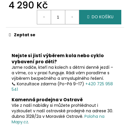
č
4 290 Kč
u
Měrná
j
DO KOŠÍKU
cena:
e
m
e
Zeptat se
Nejste si jistí výběrem kola nebo cyklo
vybavení pro děti?
Jsme rodiče, kteří na kolech s dětmi denně jezdí –
a víme, co v praxi funguje. Rádi vám poradíme s
výběrem bezpečného a smysluplného řešení.
📞 Konzultace zdarma (Po–Pá 9–17)
+420 725 958
541
Kamenná prodejna v Ostravě
Vše z naší nabídky si můžete prohlédnout i
vyzkoušet v naší ostravské prodejně na adrese 30.
dubna 3128/2a v Moravské Ostravě.
Poloha na
Mapy.cz
.