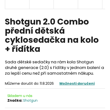
a
j
í
Shotgun 2.0 Combo
t
přední dětská
?
cyklosedačka na kolo
+ řídítka
HLEDAT
Sada dětské sedačky na rám kola Shotgun
druhé generace (2.0) s řídítky v jednom balení a
za lepší cenu než při samostatném nákupu.
D
o
Můžeme doručit do:
11.8.2026
Možnosti doručení
p
o
Skladem u nás
r
Značka:
Shotgun
u