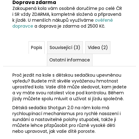
Doprava zdarma
Zakoupená kola vám osobně doručíme po celé ČR
i SR vždy ZDARMA, kompletně složená a připravená
k jízdě. U menších nákupů využíváme
ověřené
dopravce
a doprava je zdarma od 2500 Kč.
Popis
Související (3)
Videa (2)
Ostatní informace
Proč jezdit na kole s dětskou sedačkou upevněnou
vpředu? Budete mít skvěle vyváženou hmotnost
uprostřed kola. Vaše dítě může sledovat, kam jedete
a vy máte svou ratolest více pod kontrolou. Během
jízdy můžete spolu mluvit a užívat si jízdu společně.
Dětská sedačka Shotgun 2.0 na rám kola má
rychloupínací mechanismus pro rychlé nasazení i
sundání a nastavitelné polohy stupaček, takže ji
můžete lehce přizpůsobit pro různě vysoké děti
nebo upravovat, jak vaše dítě poroste.