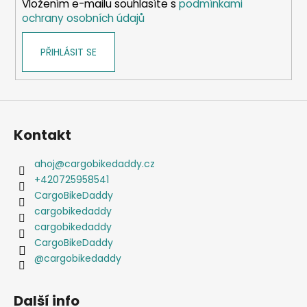
Vložením e-mailu souhlasíte s
podmínkami
ochrany osobních údajů
PŘIHLÁSIT SE
Kontakt
ahoj
@
cargobikedaddy.cz
+420725958541
CargoBikeDaddy
cargobikedaddy
cargobikedaddy
CargoBikeDaddy
@cargobikedaddy
Další info