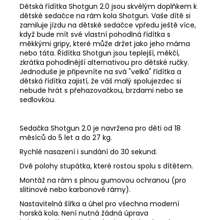
Dětská řídítka Shotgun 2.0 jsou skvělým doplňkem k
dětské sedačce na rám kola Shotgun. Vaše dítě si
zamiluje jízdu na dětské sedačce vpředu ještě více,
když bude mít své vlastní pohodlná řídítka s
měkkými gripy, které může držet jako jeho máma
nebo táta.
Řídítka Shotgun jsou teplejší, měkčí,
zkrátka pohodlnější alternativou pro dětské ručky.
Jednoduše je připevníte na svá "velká" řídítka a
dětská řídítka zajistí, že váš malý spolujezdec si
nebude hrát s přehazovačkou, brzdami nebo se
sedlovkou.
Sedačka Shotgun 2.0 je navržena pro děti od 18
měsíců do 5 let a do 27 kg.
Rychlé nasazení i sundání do 30 sekund.
Dvě polohy stupátka, které rostou spolu s dítětem.
Montáž na rám s plnou gumovou ochranou (pro
slitinové nebo karbonové rámy).
Nastavitelná šířka a úhel pro všechna moderní
horská kola. Není nutná žádná úprava