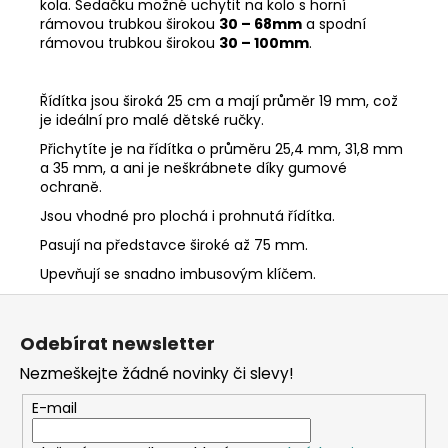
kola. Sedačku
možné uchytit na kolo s horní
rámovou trubkou širokou
30 – 68mm
a spodní
rámovou trubkou
širokou
30 – 100mm
.
Řídítka jsou široká 25 cm a mají průměr 19 mm, což
je ideální pro malé dětské ručky.
Přichytíte je na řídítka o průměru 25,4 mm, 31,8 mm
a 35 mm, a ani je neškrábnete díky gumové
ochraně.
Jsou vhodné pro plochá i prohnutá řídítka.
Pasují na představce široké až 75 mm.
Upevňují se snadno imbusovým klíčem.
Z
á
Odebírat newsletter
p
Nezmeškejte žádné novinky či slevy!
a
t
E-mail
í