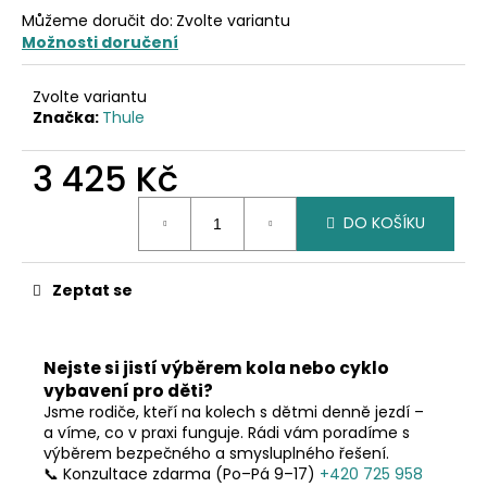
č
Můžeme doručit do:
Zvolte variantu
u
Možnosti doručení
j
e
m
Zvolte variantu
Značka:
Thule
e
3 425 Kč
Měrná
DO KOŠÍKU
cena:
Zeptat se
Nejste si jistí výběrem kola nebo cyklo
vybavení pro děti?
Jsme rodiče, kteří na kolech s dětmi denně jezdí –
a víme, co v praxi funguje. Rádi vám poradíme s
výběrem bezpečného a smysluplného řešení.
📞 Konzultace zdarma (Po–Pá 9–17)
+420 725 958