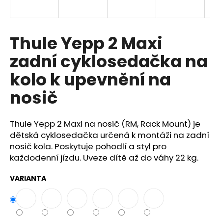
a
j
í
Thule Yepp 2 Maxi
t
zadní cyklosedačka na
?
kolo k upevnění na
nosič
HLEDAT
Thule Yepp 2 Maxi na nosič (RM, Rack Mount) je
dětská cyklosedačka určená k montáži na zadní
nosič kola. Poskytuje pohodlí a styl pro
D
každodenní jízdu. Uveze dítě až do váhy 22 kg.
o
p
VARIANTA
o
r
u