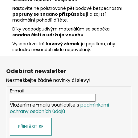
Nastavitelné polstrované pětibodové bezpečnostní
popruhy se snadno přizpůsobují
a zajistí
maximální pohodlí dítěte.
Díky vodoodpudivým materiálům se sedačka
snadno čistí a udržuje v suchu
.
Vysoce kvalitní
kovový zámek
je pojistkou, aby
sedačku nesundal nikdo nepovolaný.
Z
á
Odebírat newsletter
p
Nezmeškejte žádné novinky či slevy!
a
t
E-mail
í
Vložením e-mailu souhlasíte s
podmínkami
ochrany osobních údajů
PŘIHLÁSIT SE