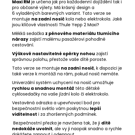
Maxi RM
je určena jak pro každodenní dojíždění tak i
pro občasné výlety. Má krásný design a
6 vyladěných barevných variant. Tato verze se
montuje
na zadní nosič
kola nebo elektrokola.
Jaké
jsou klíčové vlastnosti Thule Yepp 2 Maxi?
Měkká sedačka
z pěnového materiálu tlumícího
nárazy
zajistí malému pasažérovi pohodlné
cestování.
Výškově n
astavitelné opěrky nohou
zajistí
správnou polohu, přestože vaše dítě poroste.
Tato verze se montuje
na zadní nosič
, k dispozici je
také verze k montáži na rám, pokud nosič nemáte.
Univerzální systém uchycení na nosič umožňuje
rychlou a snadnou montáž
této dětské
cyklosedačky na vaše jízdní kolo či elektrokolo.
Vestavěná odrazka a upevňovací bod pro
bezpečnostní světlo vám poskytnou
lepší
viditelnost
i za zhoršenných podmínek.
Bezpečnostní přezka je navržena tak, že ji
dítě
nedokáže uvolnit
, ale vy ji naopak snadno a rychle
dokážete zapnout i odepnout.