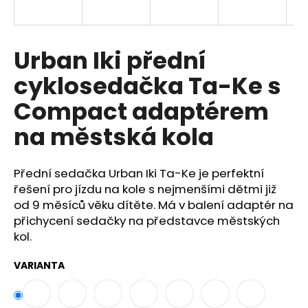
a
j
í
Urban Iki přední
t
cyklosedačka Ta-Ke s
?
Compact adaptérem
na městská kola
HLEDAT
Přední sedačka Urban Iki Ta-Ke je perfektní
řešení pro jízdu na kole s nejmenšími dětmi již
od 9 měsíců věku dítěte. Má v balení adaptér na
D
přichycení sedačky na představce městských
o
kol.
p
o
VARIANTA
r
u