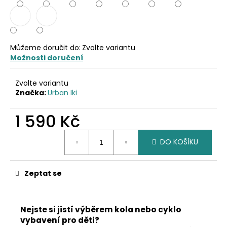
č
u
j
e
m
Můžeme doručit do:
Zvolte variantu
e
Možnosti doručení
Zvolte variantu
Značka:
Urban Iki
1 590 Kč
Měrná
DO KOŠÍKU
cena:
Zeptat se
Nejste si jistí výběrem kola nebo cyklo
vybavení pro děti?