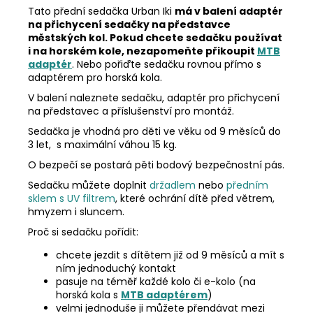
Tato přední sedačka Urban Iki
má v balení adaptér
na přichycení sedačky na představce
městských kol.
Pokud chcete sedačku používat
i na horském kole, nezapomeňte přikoupit
MTB
adaptér
. Nebo pořiďte sedačku rovnou přímo s
adaptérem pro horská kola.
V balení naleznete sedačku, adaptér pro přichycení
na představec a příslušenství pro montáž.
Sedačka je vhodná pro děti ve věku od 9 měsíců do
3 let, s maximální váhou 15 kg.
O bezpečí se postará pěti bodový bezpečnostní pás.
Sedačku můžete doplnit
držadlem
nebo
předním
sklem s UV filtrem
, které ochrání dítě před větrem,
hmyzem i sluncem.
Proč si sedačku pořídit:
chcete jezdit s dítětem již od 9 měsíců a mít s
ním jednoduchý kontakt
pasuje na téměř každé kolo či e-kolo (na
horská kola s
MTB adaptérem
)
velmi jednoduše ji můžete přendávat mezi