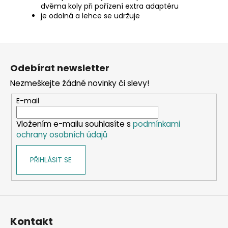
dvěma koly při pořízení extra adaptéru
je odolná a lehce se udržuje
Z
á
Odebírat newsletter
p
Nezmeškejte žádné novinky či slevy!
a
t
E-mail
í
Vložením e-mailu souhlasíte s
podmínkami
ochrany osobních údajů
PŘIHLÁSIT SE
Kontakt