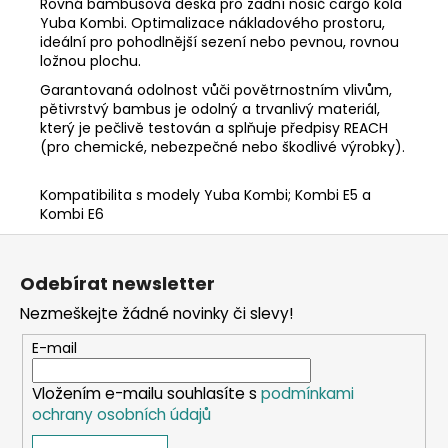
Rovná bambusová deska pro zadní nosič cargo kola
Yuba Kombi. Optimalizace nákladového prostoru,
ideální pro pohodlnější sezení nebo pevnou, rovnou
ložnou plochu.
Garantovaná odolnost vůči povětrnostním vlivům,
pětivrstvý bambus je odolný a trvanlivý materiál,
který je pečlivě testován a splňuje předpisy REACH
(pro chemické, nebezpečné nebo škodlivé výrobky).
Kompatibilita s modely Yuba Kombi; Kombi E5 a
Kombi E6
Z
á
Odebírat newsletter
p
Nezmeškejte žádné novinky či slevy!
a
t
E-mail
í
Vložením e-mailu souhlasíte s
podmínkami
ochrany osobních údajů