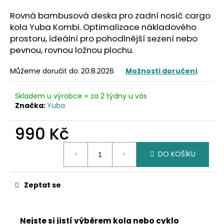
a
Rovná bambusová deska pro zadní nosič cargo
j
kola Yuba Kombi. Optimalizace nákladového
í
prostoru, ideální pro pohodlnější sezení nebo
t
pevnou, rovnou ložnou plochu.
?
Můžeme doručit do:
20.8.2026
Možnosti doručení
Skladem u výrobce = za 2 týdny u vás
Značka:
Yuba
HLEDAT
990 Kč
Měrná
DO KOŠÍKU
cena:
D
o
p
Zeptat se
o
r
u
Nejste si jistí výběrem kola nebo cyklo