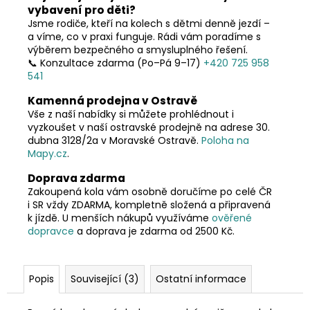
č
vybavení pro děti?
u
Jsme rodiče, kteří na kolech s dětmi denně jezdí –
j
a víme, co v praxi funguje. Rádi vám poradíme s
e
výběrem bezpečného a smysluplného řešení.
m
📞 Konzultace zdarma (Po–Pá 9–17)
+420 725 958
e
541
Kamenná prodejna v Ostravě
Vše z naší nabídky si můžete prohlédnout i
vyzkoušet v naší ostravské prodejně na adrese 30.
dubna 3128/2a v Moravské Ostravě.
Poloha na
Mapy.cz
.
Doprava zdarma
Zakoupená kola vám osobně doručíme po celé ČR
i SR vždy ZDARMA, kompletně složená a připravená
k jízdě. U menších nákupů využíváme
ověřené
dopravce
a doprava je zdarma od 2500 Kč.
Popis
Související (3)
Ostatní informace