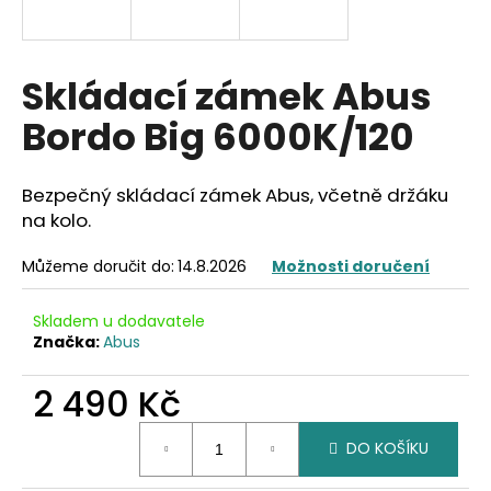
a
j
í
Skládací zámek Abus
t
Bordo Big 6000K/120
?
Bezpečný skládací zámek Abus, včetně držáku
na kolo.
HLEDAT
Můžeme doručit do:
14.8.2026
Možnosti doručení
Skladem u dodavatele
Značka:
Abus
D
o
2 490 Kč
p
o
Měrná
r
DO KOŠÍKU
cena:
u