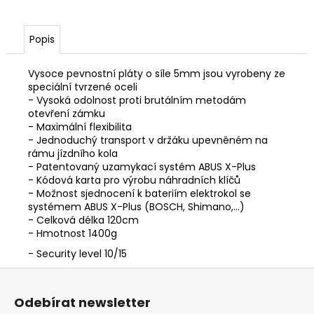
Popis
Vysoce pevnostní pláty o síle 5mm jsou vyrobeny ze
speciální tvrzené oceli
- Vysoká odolnost proti brutálním metodám
otevření zámku
- Maximální flexibilita
- Jednoduchý transport v držáku upevněném na
rámu jízdního kola
- Patentovaný uzamykací systém ABUS X-Plus
- Kódová karta pro výrobu náhradních klíčů
- Možnost sjednocení k bateriím elektrokol se
systémem ABUS X-Plus (BOSCH, Shimano,...)
- Celková délka 120cm
- Hmotnost 1400g
- Security level 10/15
Z
á
Odebírat newsletter
p