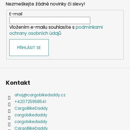
Nezmeškejte žádné novinky či slevy!
a
t
E-mail
í
Vložením e-mailu souhlasíte s
podmínkami
ochrany osobních údajů
PŘIHLÁSIT SE
Kontakt
ahoj
@
cargobikedaddy.cz
+420725958541
CargoBikeDaddy
cargobikedaddy
cargobikedaddy
CargoBikeDaddy