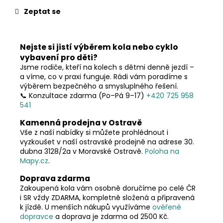
č
u
Zeptat se
j
e
m
Nejste si jistí výběrem kola nebo cyklo
e
vybavení pro děti?
Jsme rodiče, kteří na kolech s dětmi denně jezdí –
a víme, co v praxi funguje. Rádi vám poradíme s
výběrem bezpečného a smysluplného řešení.
📞 Konzultace zdarma (Po–Pá 9–17)
+420 725 958
541
Kamenná prodejna v Ostravě
Vše z naší nabídky si můžete prohlédnout i
vyzkoušet v naší ostravské prodejně na adrese 30.
dubna 3128/2a v Moravské Ostravě.
Poloha na
Mapy.cz
.
Doprava zdarma
Zakoupená kola vám osobně doručíme po celé ČR
i SR vždy ZDARMA, kompletně složená a připravená
k jízdě. U menších nákupů využíváme
ověřené
dopravce
a doprava je zdarma od 2500 Kč.