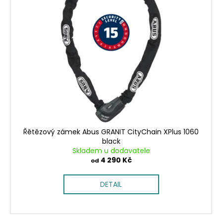
č
u
j
e
m
e
Řětězový zámek Abus GRANIT CityChain XPlus 1060
black
Skladem u dodavatele
4 290 Kč
od
DETAIL