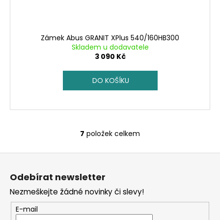
Zámek Abus GRANIT XPlus 540/160HB300
Skladem u dodavatele
3 090 Kč
DO KOŠÍKU
7
položek celkem
O
v
Z
l
á
á
Odebírat newsletter
d
p
a
Nezmeškejte žádné novinky či slevy!
a
c
t
E-mail
í