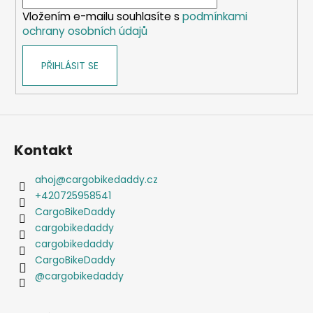
í
p
Vložením e-mailu souhlasíte s
podmínkami
r
ochrany osobních údajů
v
k
PŘIHLÁSIT SE
y
v
ý
p
i
s
Kontakt
u
ahoj
@
cargobikedaddy.cz
+420725958541
CargoBikeDaddy
cargobikedaddy
cargobikedaddy
CargoBikeDaddy
@cargobikedaddy