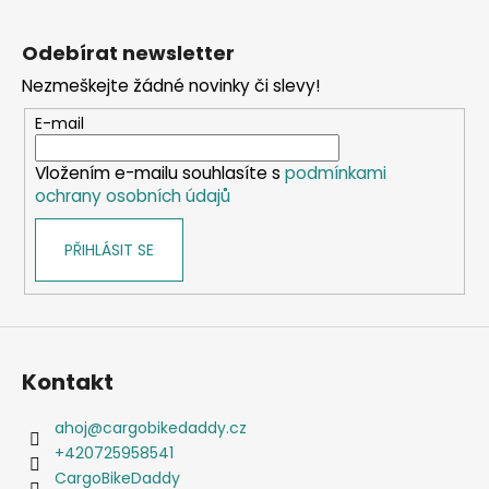
Z
á
Odebírat newsletter
p
Nezmeškejte žádné novinky či slevy!
a
t
E-mail
í
Vložením e-mailu souhlasíte s
podmínkami
ochrany osobních údajů
PŘIHLÁSIT SE
Kontakt
ahoj
@
cargobikedaddy.cz
+420725958541
CargoBikeDaddy