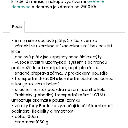
k jízdě. U menších nákupů využíváme
ověřené
dopravce
a doprava je zdarma od 2500 Kč.
Popis
- 5 mm silné ocelové pláty, 2 klíče k zámku
- zámek lze uzamknout "zacvaknutím" bez použití
klíče
- ocelové pláty jsou spojeny speciálními nýty
- vysoce kvalitní uzamykací systém s ochranou
proti nežádoucí manipulaci, např. planžetou
- snadná přeprava zámku v praktickém pouzdře
- transportní držák SH s komfortní obsluhou jednou
rukou je součástí balení
- snadná montáž pouzdra na rám jízdního kola
- Praktický „pohodlný transportní režim“ (CTM)
umožňuje okamžité použití zámku
- zámky řady Bordo se vyznačují ideální kombinací
odolnosti. flexibility a hmotnosti
- délka 100cm
- hmotnost 1050 g