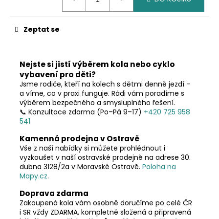
č
cena:
u
j
Zeptat se
e
m
e
Nejste si jistí výběrem kola nebo cyklo
vybavení pro děti?
Jsme rodiče, kteří na kolech s dětmi denně jezdí –
a víme, co v praxi funguje. Rádi vám poradíme s
výběrem bezpečného a smysluplného řešení.
📞 Konzultace zdarma (Po–Pá 9–17)
+420 725 958
541
Kamenná prodejna v Ostravě
Vše z naší nabídky si můžete prohlédnout i
vyzkoušet v naší ostravské prodejně na adrese 30.
dubna 3128/2a v Moravské Ostravě.
Poloha na
Mapy.cz
.
Doprava zdarma
Zakoupená kola vám osobně doručíme po celé ČR
i SR vždy ZDARMA, kompletně složená a připravená