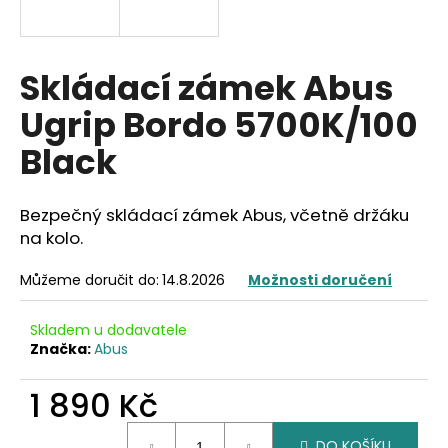
a
j
í
Skládací zámek Abus
t
Ugrip Bordo 5700K/100
?
Black
Bezpečný skládací zámek Abus, včetně držáku
HLEDAT
na kolo.
Můžeme doručit do:
14.8.2026
Možnosti doručení
D
Skladem u dodavatele
o
Značka:
Abus
p
o
1 890 Kč
r
u
Měrná
DO KOŠÍKU