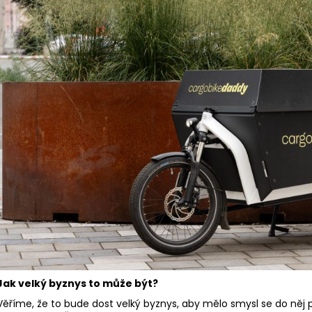
Jak velký byznys to může být?
Věříme, že to bude dost velký byznys, aby mělo smysl se do něj