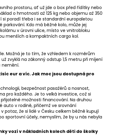
ního prostoru, ať už jde o box před řídítky nebo
u náklad o hmotnosti až 125 kg nebo objemu až 350
ití si poradí třeba i se standardní europaletou
né parkování. Kdo má běžné kolo, může jej
kolárnu v úrovni ulice, místo ve vnitrobloku
ou menších a kompaktních cargo kol.
le. Možná je to tím, že vzhledem k rozměrům
e už zvyklá na zákonný odstup 1,5 metru při míjení
oc nemění.
síc eur a víc. Jak moc jsou dostupná pro
echnologii, bezpečnost pasažérů a nosnost,
a pro každého. Je to velká investice, což si
řijatelné možnosti financování. Na druhou
hé auto v rodině, přičemž ve srovnání
 potaz, že si lidé v Česku celkem běžně kupují
ebo sportovní účely, nemyslím, že by u nás nebyla
y vozí v nákladních kolech děti do školky