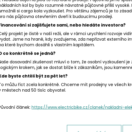
nákladních kol by bylo rozumně návratné půjčovné příliš vysoké.
umožnili si cargo kola vyzkoušet. Pro většinu zájemců je to zásadn
pro nás půjčovna otevřením dveří k budoucímu prodeji.
Financování si zajišťujete sami, nebo hledáte investora?
Celý projekt je čistě v naší režii, ale v rámci urychlení rozvoje vid
vydat. Jsme na hraně, kdy zvažujeme, zda nepřizvat externího in
na které bychom dosáhli s vlastním kapitálem.
O co konkrétně se jedná?
Naše dosavadní zkušenost mluví o tom, že osobní vyzkoušení je
Logickým krokem, jak se dostat blíže k zákazníkům, jsou kamen
Kde byste chtěli být za pět let?
To můžu říct zcela konkrétně. Chceme mít prodejny ve všech kra
v městech nad 50 tisíc obyvatel.
Původní článek:
https://www.electricbike.cz/clanek/nakladni-e