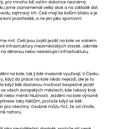
ový, pro mnoho lidí zatím dokonce neznámý
oku jsme zaznamenali velký skok a na základě dat
vdu zajímavý trh. Češi mají ke kolům blízko a je
avní prostředek, a ne jen jako sportovní
me mít. Češi jsou zvyklí jezdit na kole ve volném
bré infrastruktury meziměstských stezek. Jakmile
na děravou nebo neexistující infrastrukturu,
ění na kole, tak ji lidé masivně využívají. V Česku
, když do práce na kole nikdo nejezdí, ale je to
tože když lidé dostanou možnost bezpečně jezdit
azuje ve všech evropských městech, kde takový krok
duší nebo menší hlučnosti. Ježdění na kole výrazně
 přinese taky řidičům, protože když se lidé
win pro všechny. Osobně můžu říct, že od chvíle,
zně nahoru.
li jako nevýdělečný doplněk, protože při ceně