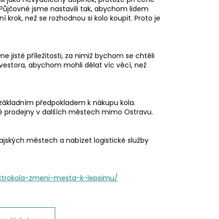
 Půjčovné jsme nastavili tak, abychom lidem
í krok, než se rozhodnou si kolo koupit. Proto je
íme jisté příležitosti, za nimiž bychom se chtěli
vestora, abychom mohli dělat víc věcí, než
 základním předpokladem k nákupu kola.
né prodejny v dalších městech mimo Ostravu.
jských městech a nabízet logistické služby
lektrokola-zmeni-mesta-k-lepsimu/