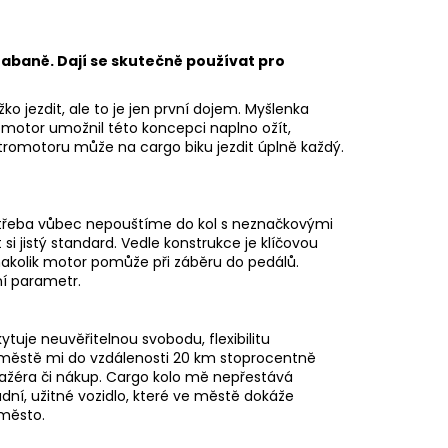
abaně. Dají se skutečně používat pro
ěžko jezdit, ale to je jen první dojem. Myšlenka
romotor umožnil této koncepci naplno ožít,
tromotoru může na cargo biku jezdit úplně každý.
 třeba vůbec nepouštíme do kol s neznačkovými
si jistý standard. Vedle konstrukce je klíčovou
nakolik motor pomůže při záběru do pedálů.
ní parametr.
tuje neuvěřitelnou svobodu, flexibilitu
 městě mi do vzdálenosti 20 km stoprocentně
sažéra či nákup. Cargo kolo mě nepřestává
ní, užitné vozidlo, které ve městě dokáže
 město.