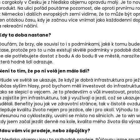
s cargokoly v Česku je z hlediska objemu opravdu malý. Je to n
produkt. Na ulici pořád poutáme pozornost, ale oproti prvnímu r
z Německa i dalších evropských zemí vidíme, že to může být opra
jen otázkou času, kdy je začnou více vnímat jako každodenní dopr
a rekreační náčiní.
Kdy ta doba nastane?
Doufám, že brzy, ale souvisí to i s podmínkami, jaké k tomu bude
čase, protože pro to u nás existují skvělé podmínky v podobě do
se ale potřebujete dostat z bodu A do bodu B ve městě, narazíte 
která hodně lidí odrazuje.
Není to tím, že po ní volá jen málo lidí?
Všude ve světě se ukazuje, že když je dobrá infrastruktura pro ježd
občas slyším hlasy, proč bychom měli investovat do infrastruktury
jako se slepicí a vejcem. Je to především o vůli investovat, pro
a zajistíte jim infrastrukturu, tak ji využívají a jezdí, což se uk
udělali. Benefity jsou jak ve zdravotní stránce, tak v čistotě ovz
zlepšuje kvalitu života nejen pro jezdce, ale i pro okolí. Výhodu to
přesunou na cyklostezky, uvolní se místo na silnicích. Je to win 
kdy jsem začal jezdit denně na kole, kvalita mého života šla výra
Jdou vám víc prodeje, nebo zápůjčky?
Z hlediska objemu jsou to rozhodně prodeje. Půjčovnu jsme spusti