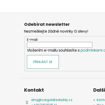
Z
á
Odebírat newsletter
p
Nezmeškejte žádné novinky či slevy!
a
t
E-mail
í
Vložením e-mailu souhlasíte s
podmínkami o
PŘIHLÁSIT SE
Kontakt
Další
ahoj
@
cargobikedaddy.cz
Kont