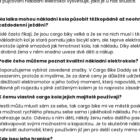
a půjčování nákladní elektrokol vysvětluje, jaká je u nás situace.
Na laika mohou nákladní kola působit těžkopádně až neohr
každodenní ježdění?
Lidé často říkají, že jsou cargo biky velké a že se na nich musí i t
nákladních kol je stará pomalu jako bicykl sám, ale teprve elekt
protože úplně smazává jak hmotnost kola, tak nákladu. Díky elek
I drobná žena v něm snadno uveze dvě děti a nákup.
Podle čeho můžeme poznat kvalitní nákladní elektrokolo?
Doporučujeme vybírat zavedené značky. V Cargo Bike Daddy se
osazením, protože si myslíme, že za dané ceny je důležité udržet 
záležitostí elektromotor a jeho točivý moment, který napovídá, 
Hlavně při rozjezdu s plně zatíženým kolem je to naprosto zásad
K čemu vlastně cargo kola jejich majitelé používají?
Jestli můžu mluvit sám za sebe, tak cargo bike mi ve městě posky
a možnost rychlého přesunu sebe sama i jakéhokoli nákladu. Po
nahrazuje auto. Odvezu s ním děti, někdy ženu nebo dalšího pa
překvapovat svými možnostmi a kapacitou. Je to skutečně náklad
nahradit automobil, který používám již jen pro delší cesty mimo
Kde jsou jeho hranice?