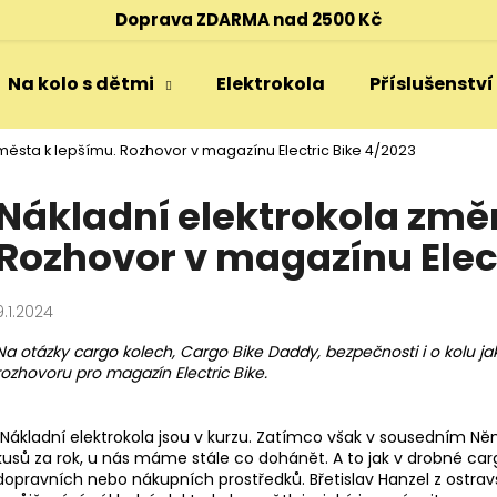
Doprava ZDARMA nad 2500 Kč
Na kolo s dětmi
Elektrokola
Příslušenství
Co potřebujete najít?
města k lepšímu. Rozhovor v magazínu Electric Bike 4/2023
Nákladní elektrokola změ
HLEDAT
Rozhovor v magazínu Elect
Doporučujeme
9.1.2024
Na otázky cargo kolech, Cargo Bike Daddy, bezpečnosti i o kolu j
rozhovoru pro magazín Electric Bike.
"Nákladní elektrokola jsou v kurzu. Zatímco však v sousedním Něm
kusů za rok, u nás máme stále co dohánět. A to jak v drobné cargo
dopravních nebo nákupních prostředků. Břetislav Hanzel z ostrav