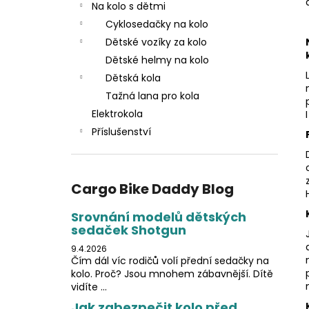
n
Na kolo s dětmi
e
Cyklosedačky na kolo
l
Dětské vozíky za kolo
Dětské helmy na kolo
Dětská kola
Tažná lana pro kola
Elektrokola
Příslušenství
Cargo Bike Daddy Blog
Srovnání modelů dětských
sedaček Shotgun
9.4.2026
Čím dál víc rodičů volí přední sedačky na
kolo. Proč? Jsou mnohem zábavnější. Dítě
vidíte ...
Jak zabezpečit kolo před