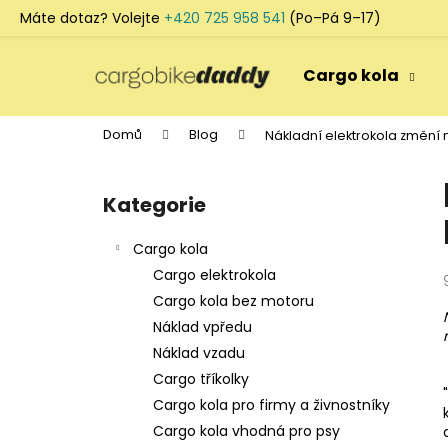
K
Máte dotaz? Volejte
+420 725 958 541
(Po–Pá 9–17)
o
Přejít
Zpět
Zpět
š
na
Cargo kola
do
do
obsah
í
k
obchodu
obchodu
Domů
Blog
Nákladní elektrokola změní 
P
o
Kategorie
Přeskočit
s
kategorie
t
Cargo kola
r
Cargo elektrokola
a
Cargo kola bez motoru
n
Náklad vpředu
n
Náklad vzadu
í
Cargo tříkolky
p
Cargo kola pro firmy a živnostníky
a
Cargo kola vhodná pro psy