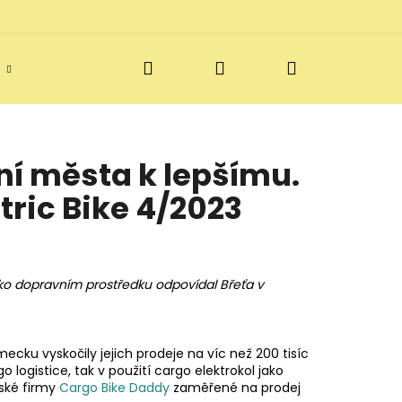
Hledat
Přihlášení
Nákupní
Doprava a vratky
Blog
Kontakt
košík
ní města k lepšímu.
ric Bike 4/2023
ako dopravním prostředku odpovídal Břeťa v
ecku vyskočily jejich prodeje na víc než 200 tisíc
 logistice, tak v použití cargo elektrokol jako
ské firmy
Cargo Bike Daddy
zaměřené na prodej