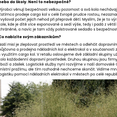
nebo do školy. Není to nebezpečné?
Výrobci věnují bezpečnosti velkou pozornost a svá kola necháva
Zatímco prodeje cargo kol v celé Evropě prudce rostou, nezazna
zvyšoval počet jejich nehod při přepravě dětí. Myslím, že je to
kole, kde je dítě více exponované a sedí výše, tedy i padá z větší
chráněné, a navíc je tam vždy polstrované sedadlo s bezpečnos
Co nabízíte svým zákazníkům?
Naší misí je zlepšovat prostředí ve městech a odlehčit dopravn
půjčovna a prodejna nákladních kol a elektrokol a v současnosti
s využitím cargo kol. V retailu oslovujeme dvě základní skupiny už
kolo každodenní dopravní prostředek. Druhou skupinou jsou firmy,
zboží a zásilek. Logistické služby nyní rozvíjíme v naší domovsk
místní pražírnu, ale tím rozhodně nechceme skončit. Vidíme mn
logistiku pomocí nákladních elektrokol v městech po celé republ