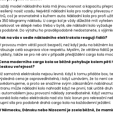
Každý model nákladního kola má jinou nosnost a kapacitu přeprav
zesílený nosič vzadu. Největší nákladní kola pro rodiny převezo
litrů, což je srovnatelné s kufrem auta. Nákladní kola pro profi už
a 350 kilogramy nákladu. U cargo kol je vždy důležité mít vyřeše
parkovat ve sklepě nebo třeba v bytě, ale nákladní kolo vyžaduje 
a podobně. Do výtahu ho pravděpodobně nedostanete, s výjimk
Jak na vás v sedle nákladního elektrokola reagují řidiči?
V provozu mám větší pocit bezpečí, než když jedu na běžném ko
vzbuzuje celá souprava více respektu. Myslím, že většina řidičů j
cyklisty, takže se pro ně ani v případě předjíždění cargo kola m
Cena moderního cargo kola se běžně pohybuje kolem pěti ti
českou veřejnost?
Už samotná elektrokola nejsou levná. Když k tomu přidáte box, t
výsledná cena je ospravedlnitelná, i když uznávám, že to není cen
uvědomujeme, a proto se snažíme svým zákazníkům nabídnout p
stranu může nákladní kolo nahradit když ne první, tak určitě dru
s automobilem jsou provozní náklady zanedbatelné. Když vezmu v
horská kola nebo elektrokola nad sto tisíc korun pro rekreační n
kupní síla pro podobně drahá cargo kola na každodenní ježdění.
V Německu, Dánsku nebo Nizozemí je zcela běžné, že mamink