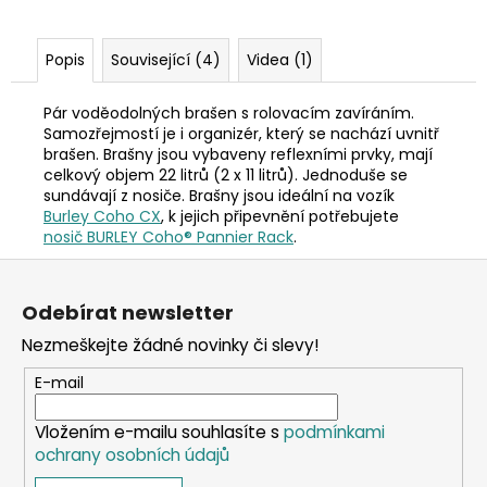
Popis
Související (4)
Videa (1)
Pár voděodolných brašen s rolovacím zavíráním.
Samozřejmostí je i organizér, který se nachází uvnitř
brašen. Brašny jsou vybaveny reflexními prvky, mají
celkový objem 22 litrů (2 x 11 litrů). Jednoduše se
sundávají z nosiče. Brašny jsou ideální na vozík
Burley Coho CX
, k jejich připevnění potřebujete
nosič
BURLEY Coho® Pannier Rack
.
Z
á
Odebírat newsletter
p
Nezmeškejte žádné novinky či slevy!
a
t
E-mail
í
Vložením e-mailu souhlasíte s
podmínkami
ochrany osobních údajů