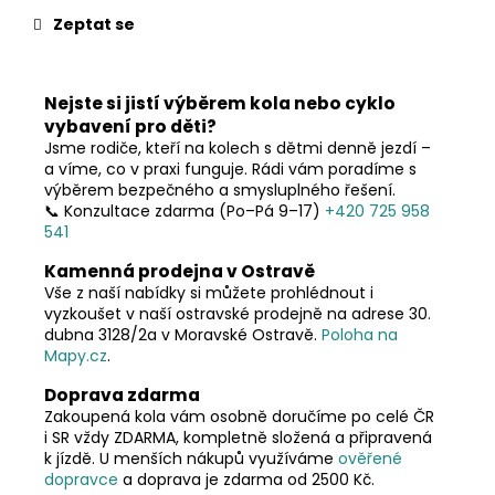
č
u
Zeptat se
j
e
m
Nejste si jistí výběrem kola nebo cyklo
e
vybavení pro děti?
Jsme rodiče, kteří na kolech s dětmi denně jezdí –
a víme, co v praxi funguje. Rádi vám poradíme s
výběrem bezpečného a smysluplného řešení.
📞 Konzultace zdarma (Po–Pá 9–17)
+420 725 958
541
Kamenná prodejna v Ostravě
Vše z naší nabídky si můžete prohlédnout i
vyzkoušet v naší ostravské prodejně na adrese 30.
dubna 3128/2a v Moravské Ostravě.
Poloha na
Mapy.cz
.
Doprava zdarma
Zakoupená kola vám osobně doručíme po celé ČR
i SR vždy ZDARMA, kompletně složená a připravená
k jízdě. U menších nákupů využíváme
ověřené
dopravce
a doprava je zdarma od 2500 Kč.