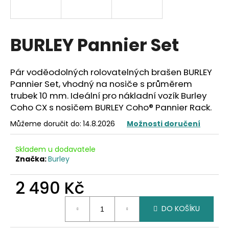
a
j
í
BURLEY Pannier Set
t
?
Pár voděodolných rolovatelných brašen
BURLEY
Pannier Set, vhodný na nosiče s průměrem
trubek 10 mm. Ideální pro nákladní vozík
Burley
Coho CX s nosičem
BURLEY Coho® Pannier Rack.
HLEDAT
Můžeme doručit do:
14.8.2026
Možnosti doručení
Skladem u dodavatele
Značka:
Burley
D
o
2 490 Kč
p
o
Měrná
r
DO KOŠÍKU
cena:
u