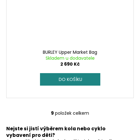
BURLEY Upper Market Bag
Skladem u dodavatele
2 690 Kč
DO KOŠÍKU
9
položek celkem
O
v
Nejste si jistí výběrem kola nebo cyklo
l
vybavení pro děti?
á