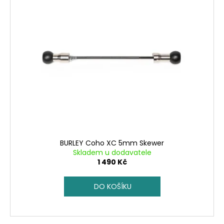
č
u
j
e
m
e
BURLEY Coho XC 5mm Skewer
Skladem u dodavatele
1 490 Kč
DO KOŠÍKU