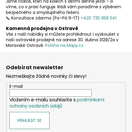
Jsme rodiče, kteří na kolech s dětmi denně jezdí – a
d
víme, co v praxi funguje. Rádi vám poradíme s výběrem
a
bezpečného a smysluplného řešení.
c
📞 Konzultace zdarma (Po–Pá 9–17)
+420 725 958 541
í
Kamenná prodejna v Ostravě
p
Vše z naší nabídky si můžete prohlédnout i vyzkoušet v
r
naší ostravské prodejně na adrese 30. dubna 3128/2a v
v
Moravské Ostravě.
Poloha na Mapy.cz
.
k
y
Z
v
á
Odebírat newsletter
ý
p
p
Nezmeškejte žádné novinky či slevy!
a
i
t
E-mail
s
í
u
Vložením e-mailu souhlasíte s
podmínkami
ochrany osobních údajů
PŘIHLÁSIT SE