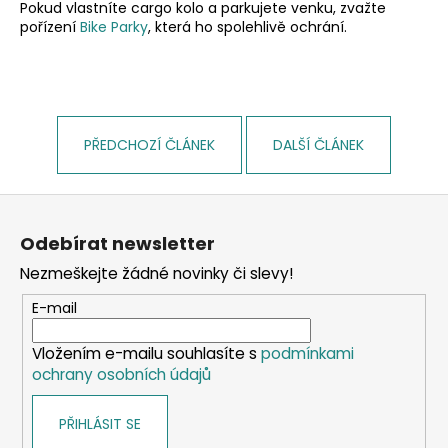
č
Pokud vlastníte cargo kolo a parkujete venku, zvažte
u
pořízení
Bike Parky
, která ho spolehlivě ochrání.
j
e
m
e
PŘEDCHOZÍ ČLÁNEK
DALŠÍ ČLÁNEK
Z
á
Odebírat newsletter
p
Nezmeškejte žádné novinky či slevy!
a
t
E-mail
í
Vložením e-mailu souhlasíte s
podmínkami
ochrany osobních údajů
PŘIHLÁSIT SE