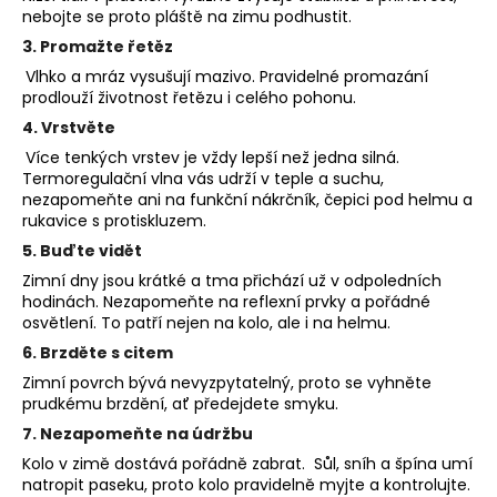
nebojte se proto pláště na zimu podhustit.
a
3. Promažte řetěz
j
Vlhko a mráz vysušují mazivo. Pravidelné promazání
í
prodlouží životnost řetězu i celého pohonu.
t
4. Vrstvěte
?
Více tenkých vrstev je vždy lepší než jedna silná.
Termoregulační vlna vás udrží v teple a suchu,
nezapomeňte ani na funkční nákrčník, čepici pod helmu a
rukavice s protiskluzem.
5. Buďte vidět
HLEDAT
Zimní dny jsou krátké a tma přichází už v odpoledních
hodinách. Nezapomeňte na reflexní prvky a pořádné
osvětlení. To patří nejen na kolo, ale i na helmu.
D
6. Brzděte s
citem
o
Zimní povrch bývá nevyzpytatelný, proto se vyhněte
p
prudkému brzdění, ať předejdete smyku.
o
7. Nezapomeňte na údržbu
r
Kolo v zimě dostává pořádně zabrat. Sůl, sníh a špína umí
u
natropit paseku, proto kolo pravidelně myjte a kontrolujte.