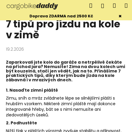
K
Přejít
Hledat
Náku
M
Přihlášen
na
o
obsah
Zpět
Zpět
×
košík
Doprava ZDARMA nad 2500 Kč
š
7 tipů pro jízdu na kole
í
C
v zimě
k
o
p
19.2.2026
o
t
Zaparkovali jste kolo do garáže a netrpělivě čekáte
na příchod jara? Nemusíte! Zima na dvou kolech umí
ř
být kouzelná, stačí jen vědět, jak na to. Přinášíme 7
praktických tipů, díky kterým bude jízda na kole
e
zábavná i v mrazivých dnech.
b
1. Nasaďte zimní pláště
u
Zimu, sníh a mráz zvládnete lépe se silnějšími plášti s
j
hrubším vzorkem. Některé zimní pláště mají dokonce
e
integrované hřeby, bát se s nimi nemusíte ani
t
zledovatělých úseků.
e
2. Podhustěte
n
Nižší tlak v pláštích výrazně zvyšuje stabilitu a přilnavost,