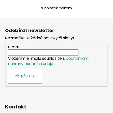
2
položek celkem
O
v
Z
l
á
á
Odebírat newsletter
d
p
a
Nezmeškejte žádné novinky či slevy!
a
c
t
E-mail
í
í
p
Vložením e-mailu souhlasíte s
podmínkami
r
ochrany osobních údajů
v
k
PŘIHLÁSIT SE
y
v
ý
p
i
s
Kontakt
u