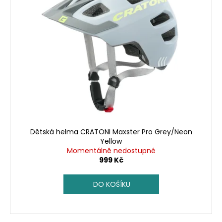
č
u
j
e
m
e
Dětská helma CRATONI Maxster Pro Grey/Neon
Yellow
Momentálně nedostupné
999 Kč
DO KOŠÍKU