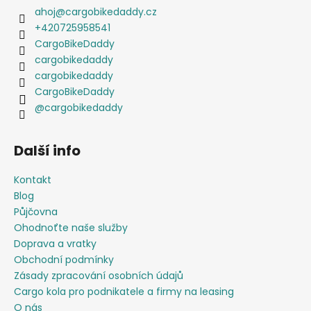
ahoj
@
cargobikedaddy.cz
+420725958541
CargoBikeDaddy
cargobikedaddy
cargobikedaddy
CargoBikeDaddy
@cargobikedaddy
Další info
Kontakt
Blog
Půjčovna
Ohodnoťte naše služby
Doprava a vratky
Obchodní podmínky
Zásady zpracování osobních údajů
Cargo kola pro podnikatele a firmy na leasing
O nás