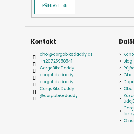
PŘIHLÁSIT SE
Kontakt
Další
ahoj
@
cargobikedaddy.cz
Kont
+420725958541
Blog
CargoBikeDaddy
Půjč
cargobikedaddy
Ohod
cargobikedaddy
Dopr
CargoBikeDaddy
Obch
@cargobikedaddy
Zása
údaj
Carg
firmy
O ná