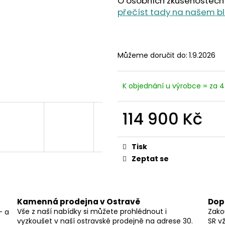
O osobních zkušenostech 
přečíst tady na našem b
Můžeme doručit do:
1.9.2026
K objednání u výrobce = za 4
114 900 Kč
Měrná
cena:
Tisk
Zeptat se
Kamenná prodejna v Ostravě
Dop
Vše z naší nabídky si můžete prohlédnout i
Zako
– a
vyzkoušet v naší ostravské prodejně na adrese 30.
SR v