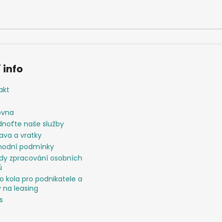
 info
akt
ovna
noťte naše služby
ava a vratky
odní podmínky
dy zpracování osobních
ů
o kola pro podnikatele a
 na leasing
s