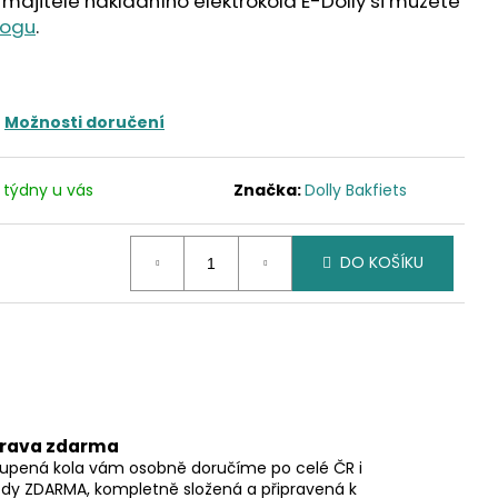
majitele nákladního elektrokola E-Dolly si můžete
logu
.
Možnosti doručení
 týdny u vás
Značka:
Dolly Bakfiets
DO KOŠÍKU
rava zdarma
upená kola vám osobně doručíme po celé ČR i
ždy ZDARMA, kompletně složená a připravená k