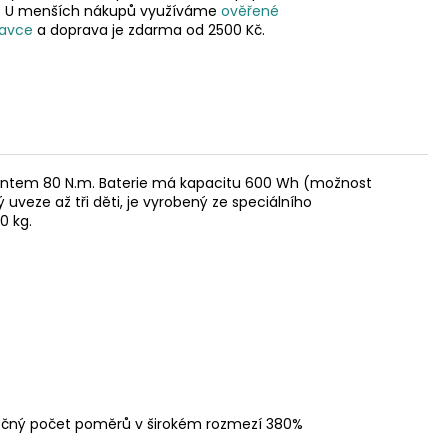
ě. U menších nákupů využíváme
ověřené
avce
a doprava je zdarma od 2500 Kč.
ntem 80 N.m. Baterie má kapacitu 600 Wh (možnost
veze až tři děti, je vyrobený ze speciálního
0 kg.
onečný počet poměrů v širokém rozmezí 380%