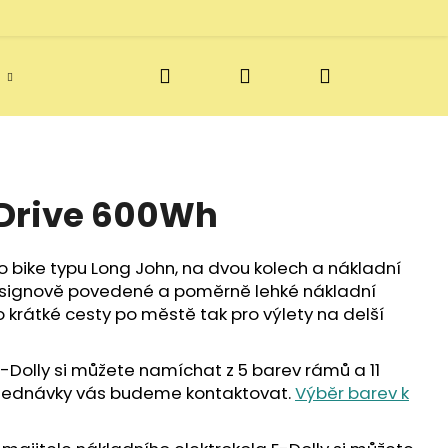
Hledat
Přihlášení
Nákupní
Doprava a vratky
Blog
Kontakt
košík
xDrive 600Wh
o bike typu Long John, na dvou kolech a nákladní
esignově povedené a poměrně lehké nákladní
o krátké cesty po městě tak pro výlety na delší
-Dolly si můžete namíchat z 5 barev rámů a 11
bjednávky vás budeme kontaktovat.
Výběr barev k