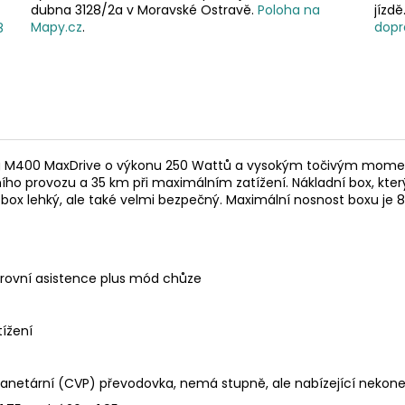
dubna 3128/2a v Moravské Ostravě.
Poloha na
jízd
Mapy.cz
.
dopr
8
g M400 MaxDrive o výkonu 250 Wattů a vysokým točivým mome
 provozu a 35 km při maximálním zatížení. Nákladní box, který u
box lehký, ale také velmi bezpečný. Maximální nosnost boxu je 8
úrovní asistence plus mód chůze
tížení
í planetární (CVP) převodovka, nemá stupně, ale nabízející nek