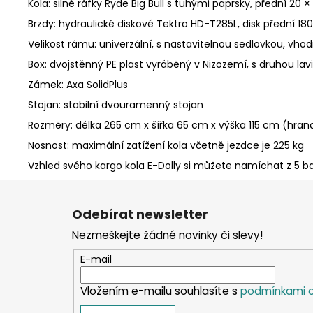
Kola: silné ráfky Ryde Big Bull s tuhými paprsky, přední 20 × 
Brzdy: hydraulické diskové
Tektro HD-T285L, disk přední
180
Velikost rámu: univerzální, s nastavitelnou sedlovkou, vh
Box: dvojstěnný PE plast vyráběný v Nizozemí, s druhou lavi
Zámek: Axa SolidPlus
Stojan: stabilní dvouramenný stojan
Rozměry: délka 265 cm x šířka 65 cm x výška 115 cm (hra
Nosnost: maximální zatížení kola včetně jezdce je 225 kg
Vzhled svého kargo kola E-Dolly si můžete namíchat z 5 ba
Z
á
Odebírat newsletter
p
Nezmeškejte žádné novinky či slevy!
a
t
E-mail
í
Vložením e-mailu souhlasíte s
podmínkami o