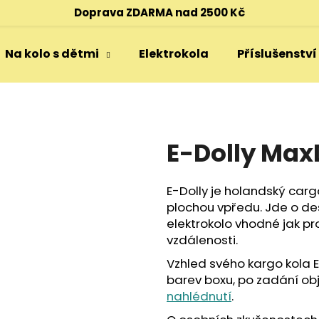
Doprava ZDARMA nad 2500 Kč
Na kolo s dětmi
Elektrokola
Příslušenství
Co potřebujete najít?
HLEDAT
E-Dolly Ma
E-Dolly je holandský carg
Doporučujeme
plochou vpředu. Jde o d
elektrokolo vhodné jak pr
vzdálenosti.
Vzhled svého kargo kola E
barev boxu, po zadání o
nahlédnutí
.