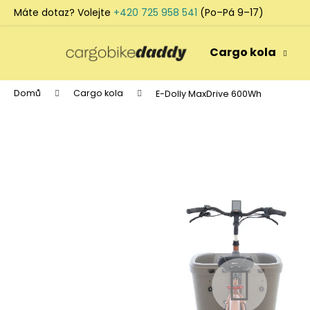
K
Máte dotaz? Volejte
+420 725 958 541
(Po–Pá 9–17)
o
Přejít
Zpět
Zpět
š
na
Cargo kola
do
do
obsah
í
k
obchodu
obchodu
Domů
Cargo kola
E-Dolly MaxDrive 600Wh