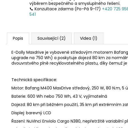
výběrem bezpečného a smysluplného řešení.
📞 Konzultace zdarma (Po–Pá 9–17)
+420 725 95
541
Popis
Související (2)
Videa (1)
E-Dolly Maxdrive je vybavené středovým motorem Bafan
upgrade na 750 Wh) a poskytuje dojezd 80 km za normálního
dvouvrstvého plně recyklovatelného plastu, díky čemuž je 
Technická specifikace:
Motor: Bafang M400 MaxDrive středový, 250 W, 80 N.m, 5 
Baterie: 600 Wh nebo 750 Wh, 43 V, vyjímatelná
Dojezd: 80 km při běžném použití, 35 km při extrémním za
Displej: barevný LCD
Řazení: NuVinci Enviolo Cargo N380,
nepřetržitě variabiln