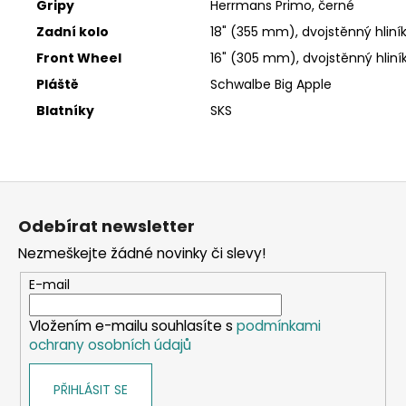
Gripy
Herrmans Primo, černé
Zadní kolo
18" (355 mm), dvojstěnný hliník
Front Wheel
16" (305 mm), dvojstěnný hliník
Pláště
Schwalbe Big Apple
Blatníky
SKS
Z
á
Odebírat newsletter
p
Nezmeškejte žádné novinky či slevy!
a
t
E-mail
í
Vložením e-mailu souhlasíte s
podmínkami
ochrany osobních údajů
PŘIHLÁSIT SE