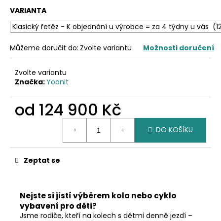
č
VARIANTA
u
j
e
m
Můžeme doručit do:
Zvolte variantu
Možnosti doručení
e
Zvolte variantu
Značka:
Yoonit
od
124 900 Kč
Měrná
DO KOŠÍKU
cena:
Zeptat se
Nejste si jistí výběrem kola nebo cyklo
vybavení pro děti?
Jsme rodiče, kteří na kolech s dětmi denně jezdí –