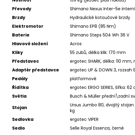
Převody
Shimano Nexus Inter-5e intern
Brzdy
Hydraulické kotoučové brzdy
Elektromotor
Shimano EP8 (85 Nm)
Baterie
Shimano Steps 504 Wh 36 V
Hlavové složení
Acros
Kliky
55 zubů, délka klik: 170 mm
Představec
ergotec SHARK, délka: 110 mm,
Adaptér představce
ergotec UP & DOWN 3, rozsah
Pedály
platformové
Řídítka
ergotec ERGO SERIES, šířka: 62
Světla
Busch & Müller přední\zadní svě
Ursus Jumbo 80, dvojitý stojan 
Stojan
kg
Sedlovka
ergotec VIPER
Sedlo
Selle Royal Essenza, černé