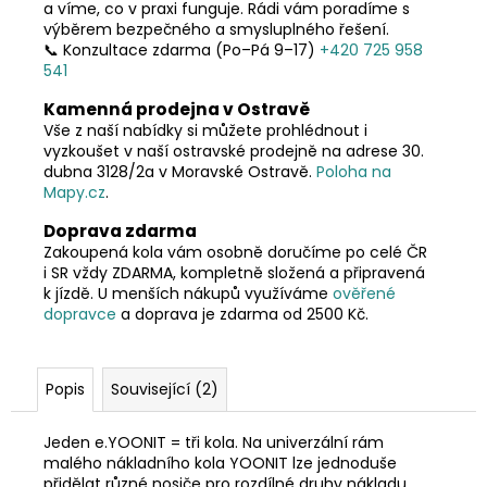
a víme, co v praxi funguje. Rádi vám poradíme s
výběrem bezpečného a smysluplného řešení.
📞 Konzultace zdarma (Po–Pá 9–17)
+420 725 958
541
Kamenná prodejna v Ostravě
Vše z naší nabídky si můžete prohlédnout i
vyzkoušet v naší ostravské prodejně na adrese 30.
dubna 3128/2a v Moravské Ostravě.
Poloha na
Mapy.cz
.
Doprava zdarma
Zakoupená kola vám osobně doručíme po celé ČR
i SR vždy ZDARMA, kompletně složená a připravená
k jízdě. U menších nákupů využíváme
ověřené
dopravce
a doprava je zdarma od 2500 Kč.
Popis
Související (2)
Jeden e.YOONIT = tři kola. Na univerzální rám
malého nákladního kola YOONIT lze jednoduše
přidělat různé nosiče pro rozdílné druhy nákladu.