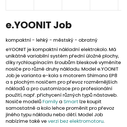
a
j
í
e.YOONIT Job
t
?
kompaktní - lehký - městský - obratný
eYOONIT je kompaktní nákladní elektrokolo. Má
unikátně variabilní systém přední úložné plochy,
díky rychloupínacím šroubům bleskově vyměníte
HLEDAT
nosiče pro různé druhy nákladu. Model e.YOONIT
Job je varianta e-kola s motorem Shimano EP8
a s plochým nosičem pro převoz rozměrnějších
nákladů a pro customizace pro profesionální
D
použití, např. přichycení různých typů nástaveb.
o
Nosiče modelů
Family
a
Smart
lze koupit
p
samostatně a kolo lehce proměnit pro převoz
o
jiného typu nákladu nebo dětí. Model Job
r
nabízíme také ve
verzi bez elektromotoru
.
u