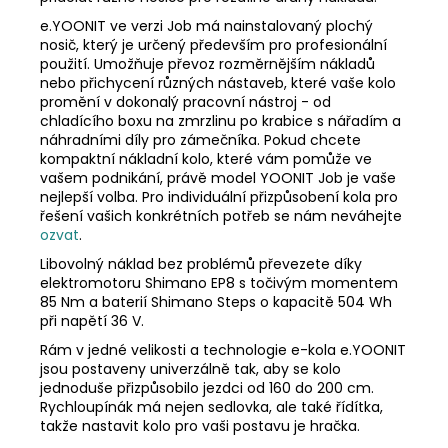
e.YOONIT ve verzi Job má nainstalovaný plochý
nosič, který je určený především pro profesionální
použití. Umožňuje převoz rozměrnějším nákladů
nebo přichycení různých nástaveb, které vaše kolo
promění v dokonalý pracovní nástroj - od
chladícího boxu na zmrzlinu po krabice s nářadím a
náhradními díly pro zámečníka. Pokud chcete
kompaktní nákladní kolo, které vám pomůže ve
vašem podnikání, právě model YOONIT Job je vaše
nejlepší volba. Pro individuální přizpůsobení kola pro
řešení vašich konkrétních potřeb se nám neváhejte
ozvat
.
Libovolný náklad bez problémů převezete díky
elektromotoru Shimano EP8 s točivým momentem
85 Nm a baterií Shimano Steps o kapacitě 504 Wh
při napětí 36 V.
Rám v jedné velikosti a technologie e-kola e.YOONIT
jsou postaveny univerzálně tak, aby se kolo
jednoduše přizpůsobilo jezdci od 160 do 200 cm.
Rychloupínák má nejen sedlovka, ale také řídítka,
takže nastavit kolo pro vaši postavu je hračka.