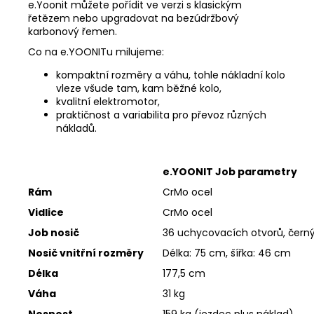
e.Yoonit můžete pořídit ve verzi s klasickým
řetězem nebo upgradovat na bezúdržbový
karbonový řemen.
Co na e.YOONITu milujeme:
kompaktní rozměry a váhu, tohle nákladní kolo
vleze všude tam, kam běžné kolo,
kvalitní elektromotor,
praktičnost a variabilita pro převoz různých
nákladů.
e.YOONIT Job parametry
Rám
CrMo ocel
Vidlice
CrMo ocel
Job nosič
36 uchycovacích otvorů, čern
Nosič vnitřní rozměry
Délka: 75 cm, šířka: 46 cm
Délka
177,5 cm
Váha
31 kg
Nosnost
159 kg (jezdec plus náklad)