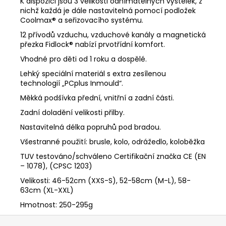
K dispozici jsou 3 velikosti odnímatelných výstelek, z
nichž každá je dále nastavitelná pomocí podložek
Coolmax® a seřizovacího systému.
12 přívodů vzduchu, vzduchové kanály a magnetická
přezka Fidlock® nabízí prvotřídní komfort.
Vhodné pro děti od 1 roku a dospělé.
Lehký speciální materiál s extra zesílenou
technologií „PCplus Inmould“.
Měkká podšívka přední, vnitřní a zadní části.
Zadní doladění velikosti přilby.
Nastavitelná délka popruhů pod bradou.
Všestranné použití: brusle, kolo, odrážedlo, koloběžka
TUV testováno/schváleno Certifikační značka CE (EN
– 1078), (CPSC 1203)
Velikosti: 46-52cm (XXS-S), 52-58cm (M-L), 58-
63cm (XL-XXL)
Hmotnost: 250-295g
Z