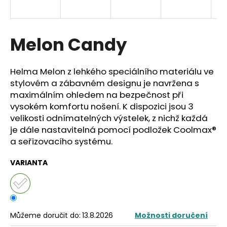
a
j
í
Melon Candy
t
?
Helma Melon z lehkého speciálního materiálu ve
stylovém a zábavném designu je navržena s
maximálním ohledem na bezpečnost při
vysokém komfortu nošení. K dispozici jsou 3
velikosti odnímatelných výstelek, z nichž každá
HLEDAT
je dále nastavitelná pomocí podložek Coolmax®
a seřizovacího systému.
D
VARIANTA
o
p
o
r
Můžeme doručit do:
13.8.2026
Možnosti doručení
u