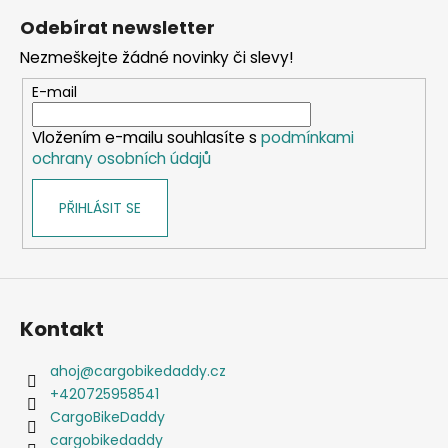
á
Odebírat newsletter
p
Nezmeškejte žádné novinky či slevy!
a
t
E-mail
í
Vložením e-mailu souhlasíte s
podmínkami
ochrany osobních údajů
PŘIHLÁSIT SE
Kontakt
ahoj
@
cargobikedaddy.cz
+420725958541
CargoBikeDaddy
cargobikedaddy