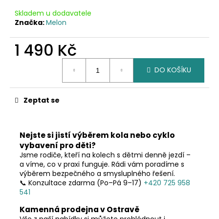
č
u
Skladem u dodavatele
j
Značka:
Melon
e
m
1 490 Kč
e
Měrná
DO KOŠÍKU
cena:
Zeptat se
Nejste si jistí výběrem kola nebo cyklo
vybavení pro děti?
Jsme rodiče, kteří na kolech s dětmi denně jezdí –
a víme, co v praxi funguje. Rádi vám poradíme s
výběrem bezpečného a smysluplného řešení.
📞 Konzultace zdarma (Po–Pá 9–17)
+420 725 958
541
Kamenná prodejna v Ostravě
Vše z naší nabídky si můžete prohlédnout i