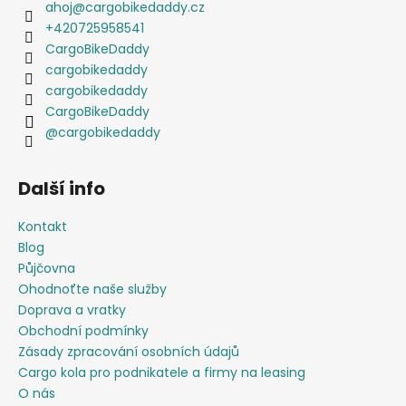
ahoj
@
cargobikedaddy.cz
+420725958541
CargoBikeDaddy
cargobikedaddy
cargobikedaddy
CargoBikeDaddy
@cargobikedaddy
Další info
Kontakt
Blog
Půjčovna
Ohodnoťte naše služby
Doprava a vratky
Obchodní podmínky
Zásady zpracování osobních údajů
Cargo kola pro podnikatele a firmy na leasing
O nás