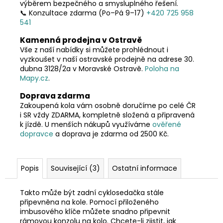
č
výběrem bezpečného a smysluplného řešení.
u
📞 Konzultace zdarma (Po–Pá 9–17)
+420 725 958
j
541
e
Kamenná prodejna v Ostravě
m
Vše z naší nabídky si můžete prohlédnout i
e
vyzkoušet v naší ostravské prodejně na adrese 30.
dubna 3128/2a v Moravské Ostravě.
Poloha na
Mapy.cz
.
Doprava zdarma
Zakoupená kola vám osobně doručíme po celé ČR
i SR vždy ZDARMA, kompletně složená a připravená
k jízdě. U menších nákupů využíváme
ověřené
dopravce
a doprava je zdarma od 2500 Kč.
Popis
Související (3)
Ostatní informace
Takto může být zadní cyklosedačka stále
připevněna na kole. Pomocí přiloženého
imbusového klíče můžete snadno připevnit
rámovou konzolu na kolo. Chcete-li zjistit, jak