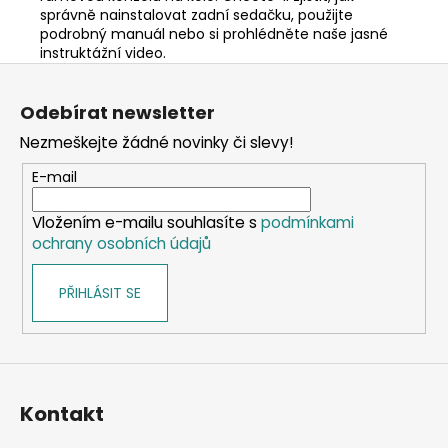
správně nainstalovat zadní sedačku, použijte
podrobný manuál nebo si prohlédněte naše jasné
instruktážní video.
Z
á
Odebírat newsletter
p
Nezmeškejte žádné novinky či slevy!
a
t
E-mail
í
Vložením e-mailu souhlasíte s
podmínkami
ochrany osobních údajů
PŘIHLÁSIT SE
Kontakt