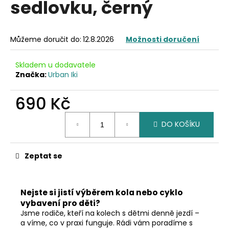
sedlovku, černý
a
j
í
Můžeme doručit do:
12.8.2026
Možnosti doručení
t
?
Skladem u dodavatele
Značka:
Urban Iki
690 Kč
Měrná
HLEDAT
DO KOŠÍKU
cena:
Zeptat se
D
o
p
Nejste si jistí výběrem kola nebo cyklo
o
vybavení pro děti?
r
Jsme rodiče, kteří na kolech s dětmi denně jezdí –
u
a víme, co v praxi funguje. Rádi vám poradíme s