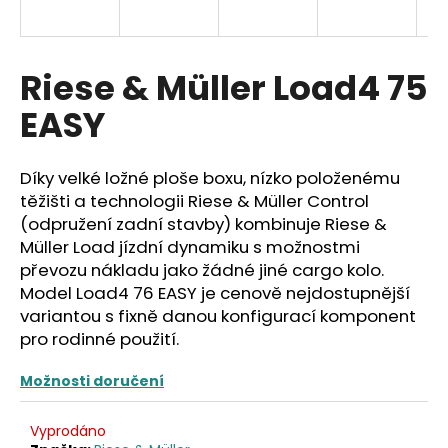
a
j
í
Riese & Müller Load4 75
t
EASY
?
Díky velké ložné ploše boxu, nízko položenému
těžišti a technologii Riese & Müller Control
(odpružení zadní stavby) kombinuje Riese &
HLEDAT
Müller Load jízdní dynamiku s možnostmi
převozu nákladu jako žádné jiné cargo kolo.
Model Load4 76 EASY je cenově nejdostupnější
variantou s fixně danou konfigurací komponent
D
pro rodinné použití.
o
p
Možnosti doručení
o
r
u
Vyprodáno