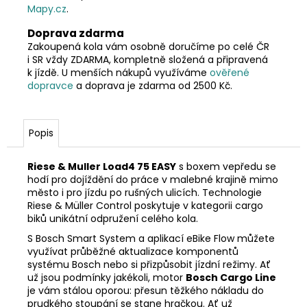
Mapy.cz
.
Doprava zdarma
Zakoupená kola vám osobně doručíme po celé ČR
i SR vždy ZDARMA, kompletně složená a připravená
k jízdě. U menších nákupů využíváme
ověřené
dopravce
a doprava je zdarma od 2500 Kč.
Popis
Riese & Muller Load4 75 EASY
s boxem vepředu se
hodí pro dojíždění do práce v malebné krajině mimo
město i pro jízdu po rušných ulicích. Technologie
Riese & Müller Control poskytuje v kategorii cargo
biků unikátní odpružení celého kola.
S Bosch Smart System a aplikací eBike Flow můžete
využívat průběžné aktualizace komponentů
systému Bosch nebo si přizpůsobit jízdní režimy. Ať
už jsou podmínky jakékoli, motor
Bosch Cargo Line
je vám stálou oporou: přesun těžkého nákladu do
prudkého stoupání se stane hračkou. Ať už