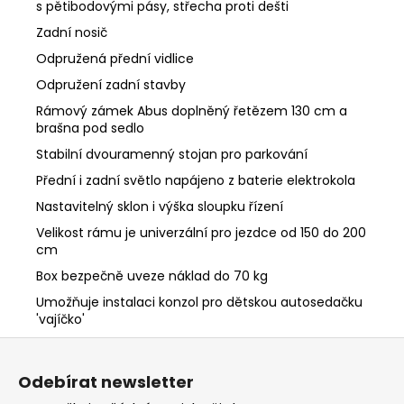
s pětibodovými pásy, střecha proti dešti
Zadní nosič
Odpružená přední vidlice
Odpružení zadní stavby
Rámový zámek Abus doplněný řetězem 130 cm a
brašna pod sedlo
Stabilní dvouramenný stojan pro parkování
Přední i zadní světlo napájeno z baterie elektrokola
Nastavitelný sklon i výška sloupku řízení
Velikost rámu je univerzální pro jezdce od 150 do 200
cm
Box bezpečně uveze náklad do 70 kg
Umožňuje instalaci konzol pro dětskou autosedačku
'vajíčko'
Z
á
Odebírat newsletter
p