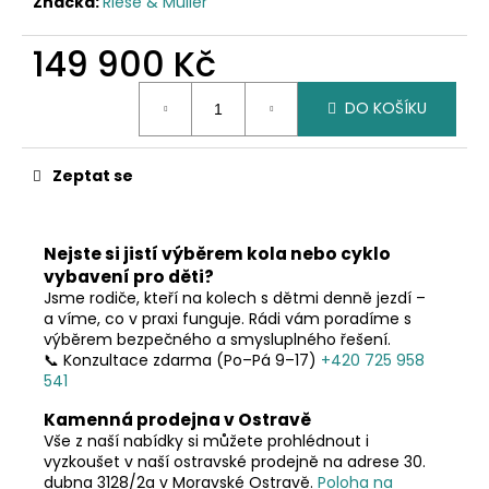
č
Značka:
Riese & Müller
u
j
149 900 Kč
e
Měrná
m
DO KOŠÍKU
cena:
e
Zeptat se
Nejste si jistí výběrem kola nebo cyklo
vybavení pro děti?
Jsme rodiče, kteří na kolech s dětmi denně jezdí –
a víme, co v praxi funguje. Rádi vám poradíme s
výběrem bezpečného a smysluplného řešení.
📞 Konzultace zdarma (Po–Pá 9–17)
+420 725 958
541
Kamenná prodejna v Ostravě
Vše z naší nabídky si můžete prohlédnout i
vyzkoušet v naší ostravské prodejně na adrese 30.
dubna 3128/2a v Moravské Ostravě.
Poloha na