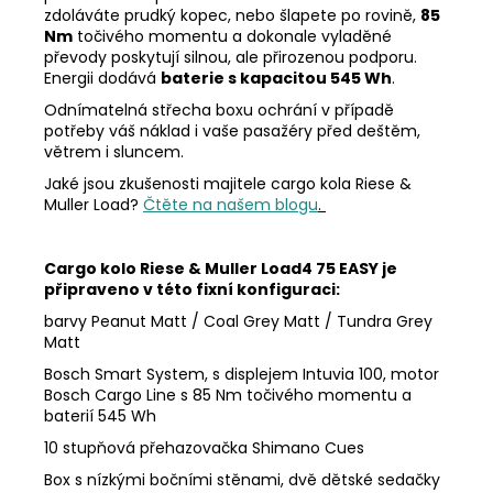
zdoláváte prudký kopec, nebo šlapete po rovině,
85
Nm
točivého momentu a dokonale vyladěné
převody poskytují silnou, ale přirozenou podporu.
Energii dodává
baterie s kapacitou 545 Wh
.
Odnímatelná střecha boxu ochrání v případě
potřeby váš náklad i vaše pasažéry před deštěm,
větrem i sluncem.
Jaké jsou zkušenosti majitele cargo kola Riese &
Muller Load?
Čtěte na našem blogu
.
Cargo kolo Riese & Muller Load4 75 EASY je
připraveno v této fixní konfiguraci:
barvy Peanut Matt / Coal Grey Matt / Tundra Grey
Matt
Bosch Smart System, s displejem Intuvia 100, motor
Bosch Cargo Line s 85 Nm točivého momentu a
baterií 545 Wh
10 stupňová přehazovačka Shimano Cues
Box s nízkými bočními stěnami, dvě dětské sedačky