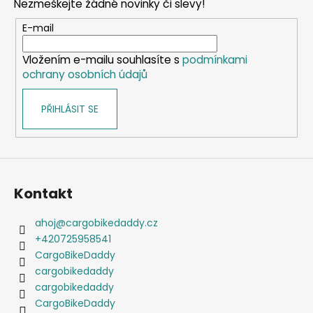
Nezmeškejte žádné novinky či slevy!
a
t
E-mail
í
Vložením e-mailu souhlasíte s
podmínkami
ochrany osobních údajů
PŘIHLÁSIT SE
Kontakt
ahoj
@
cargobikedaddy.cz
+420725958541
CargoBikeDaddy
cargobikedaddy
cargobikedaddy
CargoBikeDaddy