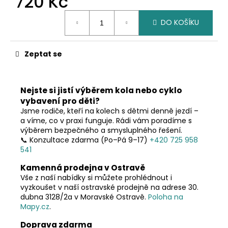
720 Kč
č
u
Měrná
j
DO KOŠÍKU
cena:
e
m
Zeptat se
e
Nejste si jistí výběrem kola nebo cyklo
vybavení pro děti?
Jsme rodiče, kteří na kolech s dětmi denně jezdí –
a víme, co v praxi funguje. Rádi vám poradíme s
výběrem bezpečného a smysluplného řešení.
📞 Konzultace zdarma (Po–Pá 9–17)
+420 725 958
541
Kamenná prodejna v Ostravě
Vše z naší nabídky si můžete prohlédnout i
vyzkoušet v naší ostravské prodejně na adrese 30.
dubna 3128/2a v Moravské Ostravě.
Poloha na
Mapy.cz
.
Doprava zdarma