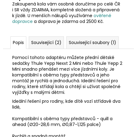
Zakoupená kola vám osobně doručíme po celé ČR
i SR vždy ZDARMA, kompletně složená a připravená
k jízdě. U menších nákupů využíváme
ověřené
dopravce
a doprava je zdarma od 2500 Kč.
Popis
Související (2)
Související soubory (1)
Pomocí tohoto adaptéru můžete přední dětské
sedačky Thule Yepp Nexxt 2 Mini nebo Thule Yepp 2
Mini snadno přenášet mezi více jízdními koly. Je
kompatibilní s oběma typy představců a jeho
montáž je rychlá a jednoduchá. Ideální řešení pro
rodiny, které střídají kola a chtějí si užívat společné
vyjížďky s malými dětmi.
Ideální řešení pro rodiny, kde dítě vozí střídavě dva
lidé,
Kompatibilní s oběma typy představců - quill a
ahead (Ø20-28,6 mm, Ø0,87-1,125 palce)
Rychlá a snadná montáž.