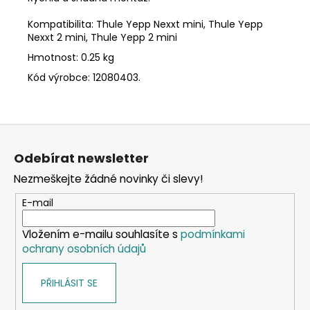
Kompatibilita:
Thule Yepp Nexxt mini, Thule Yepp
Nexxt 2 mini, Thule Yepp 2 mini
Hmotnost:
0.25 kg
Kód
výrobce:
12080403.
Z
á
Odebírat newsletter
p
Nezmeškejte žádné novinky či slevy!
a
t
E-mail
í
Vložením e-mailu souhlasíte s
podmínkami
ochrany osobních údajů
PŘIHLÁSIT SE