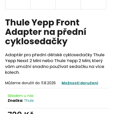
a
j
í
Thule Yepp Front
t
Adapter na přední
?
cyklosedačky
Adaptér pro přední dětské cyklosedačky Thule
HLEDAT
Yepp Nexxt 2 Mini nebo Thule Yepp 2 Mini, který
vám umožní snadno používat sedačku na více
kolech.
D
Můžeme doručit do:
11.8.2026
Možnosti doručení
o
p
Skladem u nás
o
Značka:
Thule
r
u