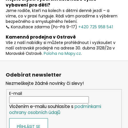
l
vybavení pro děti?
á
Jsme rodiče, kteří na kolech s dětmi denně jezdí – a
d
víme, co v praxi funguje. Rádi vám poradíme s výběrem
a
bezpečného a smysluplného řešení.
c
📞 Konzultace zdarma (Po–Pá 9–17)
+420 725 958 541
í
Kamenná prodejna v Ostravě
p
Vše z naší nabídky si můžete prohlédnout i vyzkoušet v
r
naší ostravské prodejně na adrese 30. dubna 3128/2a v
v
Moravské Ostravě.
Poloha na Mapy.cz
.
k
y
Z
v
á
Odebírat newsletter
ý
p
p
Nezmeškejte žádné novinky či slevy!
a
i
t
E-mail
s
í
u
Vložením e-mailu souhlasíte s
podmínkami
ochrany osobních údajů
PŘIHLÁSIT SE