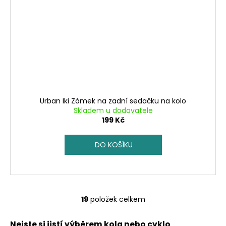
Urban Iki Zámek na zadní sedačku na kolo
Skladem u dodavatele
199 Kč
DO KOŠÍKU
19
položek celkem
O
v
Nejste si jistí výběrem kola nebo cyklo