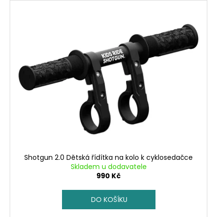
č
u
j
e
m
e
Shotgun 2.0 Dětská řídítka na kolo k cyklosedačce
Skladem u dodavatele
990 Kč
DO KOŠÍKU