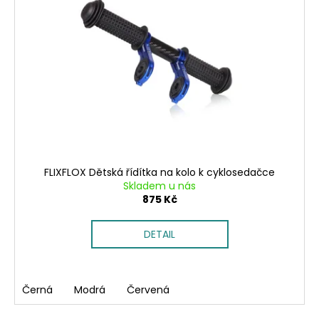
i
k
a
s
t
j
p
ů
í
r
t
o
?
d
u
k
t
HLEDAT
ů
FLIXFLOX Dětská řídítka na kolo k cyklosedačce
Skladem u nás
875 Kč
D
DETAIL
o
p
o
r
Černá
Modrá
Červená
u