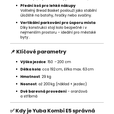
Přední koš pro lehké nákupy
Volitelný Bread Basket poslouží jako stabilní
úložiště na batohy, hračky nebo svačiny.
Vertikální parkování pro úsporu místa
Díky konstrukci stojí kolo bezpečně i v
nejmenším prostoru – ideální pro městské
byty .
📌 Klíčové parametry
Výška jezdce
: 150 – 200 cm
Délka kola
: cca 192 cm, šířka max. 63 cm
Hmotnost
: 29 kg
Nosnost
: až 200 kg (náklad + jezdec)
Dvě barevná provedení
- oranžová
a stříbrná
✅ Kdy je Yuba Kombi E5 správná