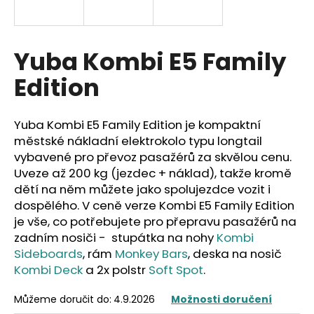
a
j
í
Yuba Kombi E5 Family
t
Edition
?
Yuba Kombi E5 Family Edition je kompaktní
městské nákladní elektrokolo typu longtail
vybavené pro převoz pasažérů za skvělou cenu.
HLEDAT
Uveze až 200 kg (jezdec + náklad), takže kromě
dětí na něm můžete jako spolujezdce vozit i
dospělého. V ceně verze Kombi E5 Family Edition
je vše, co potřebujete pro přepravu pasažérů na
D
zadním nosiči - stupátka na nohy
Kombi
o
p
Sideboards
, rám
Monkey Bars
, deska na nosič
o
Kombi Deck
a 2x polstr
Soft Spot
.
r
u
Můžeme doručit do:
4.9.2026
Možnosti doručení