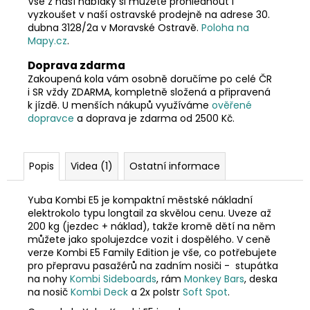
Vše z naší nabídky si můžete prohlédnout i
vyzkoušet v naší ostravské prodejně na adrese 30.
dubna 3128/2a v Moravské Ostravě.
Poloha na
Mapy.cz
.
Doprava zdarma
Zakoupená kola vám osobně doručíme po celé ČR
i SR vždy ZDARMA, kompletně složená a připravená
k jízdě. U menších nákupů využíváme
ověřené
dopravce
a doprava je zdarma od 2500 Kč.
Popis
Videa (1)
Ostatní informace
Yuba Kombi E5 je kompaktní městské nákladní
elektrokolo typu longtail za skvělou cenu. Uveze až
200 kg (jezdec + náklad), takže kromě dětí na něm
můžete jako spolujezdce vozit i dospělého. V ceně
verze Kombi E5 Family Edition je vše, co potřebujete
pro přepravu pasažérů na zadním nosiči - stupátka
na nohy
Kombi Sideboards
, rám
Monkey Bars
, deska
na nosič
Kombi Deck
a 2x polstr
Soft Spot
.