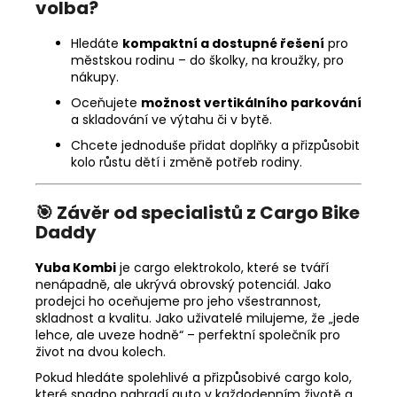
volba?
Hledáte
kompaktní a dostupné řešení
pro
městskou rodinu – do školky, na kroužky, pro
nákupy.
Oceňujete
možnost vertikálního parkování
a skladování ve výtahu či v bytě.
Chcete jednoduše přidat doplňky a přizpůsobit
kolo růstu dětí i změně potřeb rodiny.
🎯 Závěr od specialistů z Cargo Bike
Daddy
Yuba Kombi
je cargo elektrokolo, které se tváří
nenápadně, ale ukrývá obrovský potenciál. Jako
prodejci ho oceňujeme pro jeho všestrannost,
skladnost a kvalitu. Jako uživatelé milujeme, že „jede
lehce, ale uveze hodně“ – perfektní společník pro
život na dvou kolech.
Pokud hledáte spolehlivé a přizpůsobivé cargo kolo,
které snadno nahradí auto v každodenním životě a