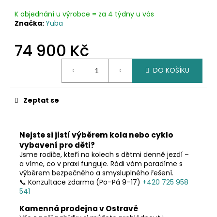
č
u
K objednání u výrobce = za 4 týdny u vás
j
Značka:
Yuba
e
m
74 900 Kč
e
Měrná
DO KOŠÍKU
cena:
Zeptat se
Nejste si jistí výběrem kola nebo cyklo
vybavení pro děti?
Jsme rodiče, kteří na kolech s dětmi denně jezdí –
a víme, co v praxi funguje. Rádi vám poradíme s
výběrem bezpečného a smysluplného řešení.
📞 Konzultace zdarma (Po–Pá 9–17)
+420 725 958
541
Kamenná prodejna v Ostravě