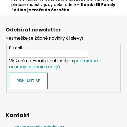
přinese radost z jízdy celé rodině –
Kombi E5 Family
Edition je trefa do černého
.
Z
á
Odebírat newsletter
p
Nezmeškejte žádné novinky či slevy!
a
t
E-mail
í
Vložením e-mailu souhlasíte s
podmínkami
ochrany osobních údajů
PŘIHLÁSIT SE
Kontakt
ahoj
@
cargobikedaddy.cz