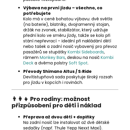
Výbava na první jízdu – všechno, co
potřebujete
Kolo má v ceně bohatou výbavu: dvě světla
(na baterie), blatníky, dvojramenný stojan,
držák na zvonek, stabilizátor, který udržuje
přední kolo ve směru jízdy, takže se kolo při
stání nepřevrací – ideální při nakládání dětí
nebo tašek a zadní nosič vybavený pro převoz
pasažérů se stupátky
Kombi Sideboards
,
rámem
Monkey Bars
, deskou na nosič
Kombi
Deck
a dvěma polstry
Soft Spot
.
Převody Shimano Altus / S‑Ride
Devítistupňová sada poskytuje široký rozsah
pro jízdu v kopcích i rovinách.
👨‍👩‍👧 Pro rodiny: možnost
přizpůsobení pro děti i náklad
Přeprava až dvou dětí + doplňky
Na zadní nosič lze instalovat až dvě dětské
sedačky (např. Thule Yepp Nexxt Maxi).