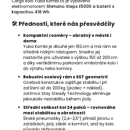
Cargo kolo Yuba Kombi E5 je vybaveno
elektromotorem
Shimano Steps E5000 a baterií s
kapacitou 418 Wh.
🛠 Přednosti, které nás přesvědčily
Kompaktní rozměry – obratný v městě i
doma
Yuba Kombi je dlouhé jen 192 cm a má rám se
středně nízkým nástupem. Snadno jej
nastavíte pro uživatele s výškou 150 až 200 cm
a díky vertikálnímu parkování vměstnáte kolo i
do výtahu nebo komory.
Robustní ocelový rám s SST geometrií
Ocelová konstrukce zajišťuje stabilitu i při
zatížení až do 200 kg (jezdec + náklad),
zatímco Stay Steady Technology eliminuje
jakoukoliv nestabilitu během jízdy.
Střední velikost kol 24 palců – rovnováha
mezi stabilitou a obratností
Široké pneumatiky (2,4–2,5″) přináší jistotu v
zatáčkách, jistý záběr a komfort, aniž by kolo
působilo těžkopádně.