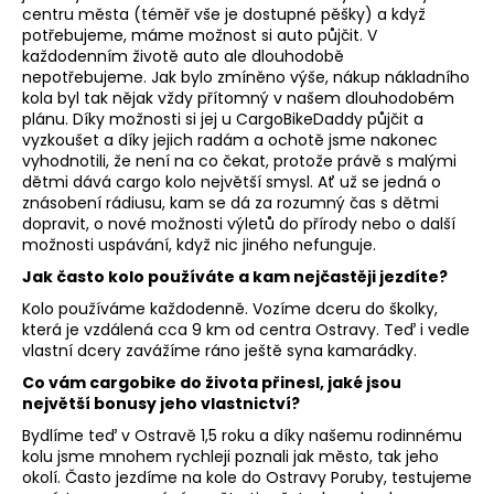
č
centru města (téměř vše je dostupné pěšky) a když
u
potřebujeme, máme možnost si auto půjčit. V
j
každodenním životě auto ale dlouhodobě
e
nepotřebujeme. Jak bylo zmíněno výše, nákup nákladního
m
kola byl tak nějak vždy přítomný v našem dlouhodobém
plánu. Díky možnosti si jej u CargoBikeDaddy půjčit a
e
vyzkoušet a díky jejich radám a ochotě jsme nakonec
vyhodnotili, že není na co čekat, protože právě s malými
dětmi dává cargo kolo největší smysl. Ať už se jedná o
znásobení rádiusu, kam se dá za rozumný čas s dětmi
dopravit, o nové možnosti výletů do přírody nebo o další
možnosti uspávání, když nic jiného nefunguje.
Jak často kolo používáte a kam nejčastěji jezdíte?
Kolo používáme každodenně. Vozíme dceru do školky,
která je vzdálená cca 9 km od centra Ostravy. Teď i vedle
vlastní dcery zavážíme ráno ještě syna kamarádky.
Co vám cargobike do života přinesl, jaké jsou
největší bonusy jeho vlastnictví?
Bydlíme teď v Ostravě 1,5 roku a díky našemu rodinnému
kolu jsme mnohem rychleji poznali jak město, tak jeho
okolí. Často jezdíme na kole do Ostravy Poruby, testujeme