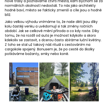
nové trasy a poznáváme čtvrti města, kam bychom se za
normálních okolností nedostali. To nás jako architekty
hodně baví, město se fakticky zmenší a cíle jsou o hodně
blíž.
Jako velkou výhodu vnímáme to, že naše děti jsou díky
kolu častěji venku a uvědomují si tak změny ročních
období. Jak se celkově mění příroda a co kdy roste. Díky
tomu, že na rozdíl od auta je možnost kdykoliv a skoro
kdekoliv se zastavit, s dcerou často sbíráme luční květiny.
Z toho se stal už takový náš rituál s cestováním na
cargokole spojený. Bonusem je, že po cestě do školky
potkáváme bažanty, srnky nebo koně.