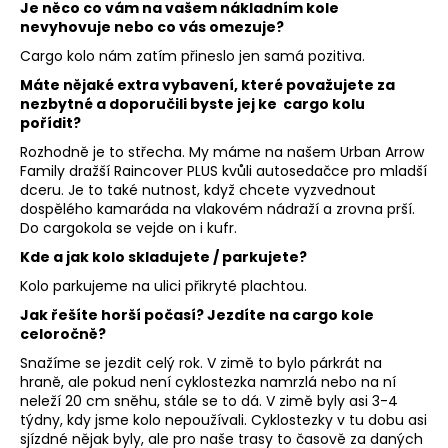
Je něco co vám na vašem nákladním kole
nevyhovuje nebo co vás omezuje?
Cargo kolo nám zatím přineslo jen samá pozitiva.
Máte nějaké extra vybavení, které považujete za
nezbytné a doporučili byste jej ke cargo kolu
pořídit?
Rozhodně je to střecha. My máme na našem Urban Arrow
Family dražší Raincover PLUS kvůli autosedačce pro mladší
dceru. Je to také nutnost, když chcete vyzvednout
dospělého kamaráda na vlakovém nádraží a zrovna prší.
Do cargokola se vejde on i kufr.
Kde a jak kolo skladujete / parkujete?
Kolo parkujeme na ulici přikryté plachtou.
Jak řešíte horší počasí? Jezdíte na cargo kole
celoročně?
Snažíme se jezdit celý rok. V zimě to bylo párkrát na
hraně, ale pokud není cyklostezka namrzlá nebo na ní
neleží 20 cm sněhu, stále se to dá. V zimě byly asi 3-4
týdny, kdy jsme kolo nepoužívali. Cyklostezky v tu dobu asi
sjízdné nějak byly, ale pro naše trasy to časově za daných