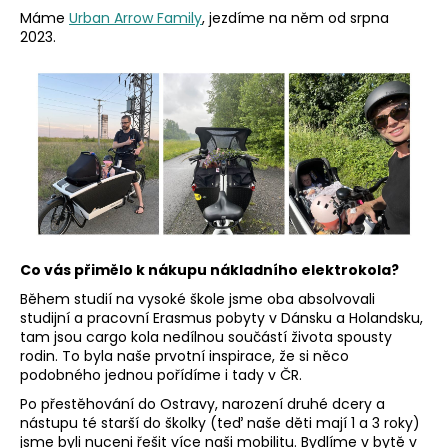
Máme
Urban Arrow Family
, jezdíme na něm od srpna
a
2023.
j
í
t
?
HLEDAT
Co vás přimělo k nákupu nákladního elektrokola?
Během studií na vysoké škole jsme oba absolvovali
D
studijní a pracovní Erasmus pobyty v Dánsku a Holandsku,
tam jsou cargo kola nedílnou součástí života spousty
o
rodin. To byla naše prvotní inspirace, že si něco
p
podobného jednou pořídíme i tady v ČR.
o
r
Po přestěhování do Ostravy, narození druhé dcery a
nástupu té starší do školky (teď naše děti mají 1 a 3 roky)
u
jsme byli nuceni řešit více naši mobilitu. Bydlíme v bytě v