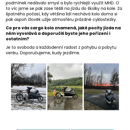
podmínek nedávalo smysl a bylo rychlejší využít MHD. O
to víc jsme se pak zase těšili na jízdu do školky na kole. Za
špatného počasí, kdy většina lidí nechává kolo doma si
pak aspoň člověk užije atmosféru prázdné cyklostezky.
Co pro vás cargo kolo znamená, jaké pocity jízda na
něm vyvolává a doporučili byste jeho pořízení i
ostatním?
Je to svoboda a každodenní radost z pohybu a pobytu
venku. Doporučujeme, kudy jezdíme.