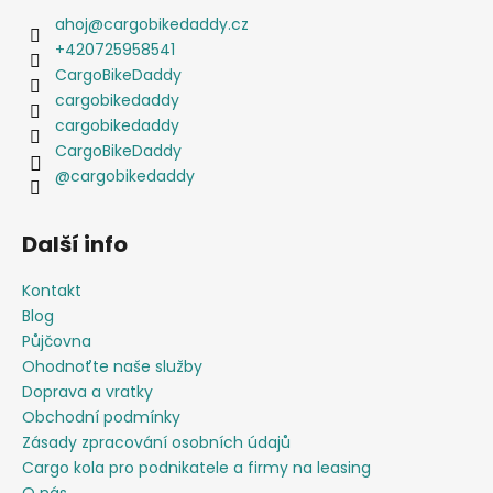
ahoj
@
cargobikedaddy.cz
+420725958541
CargoBikeDaddy
cargobikedaddy
cargobikedaddy
CargoBikeDaddy
@cargobikedaddy
Další info
Kontakt
Blog
Půjčovna
Ohodnoťte naše služby
Doprava a vratky
Obchodní podmínky
Zásady zpracování osobních údajů
Cargo kola pro podnikatele a firmy na leasing
O nás