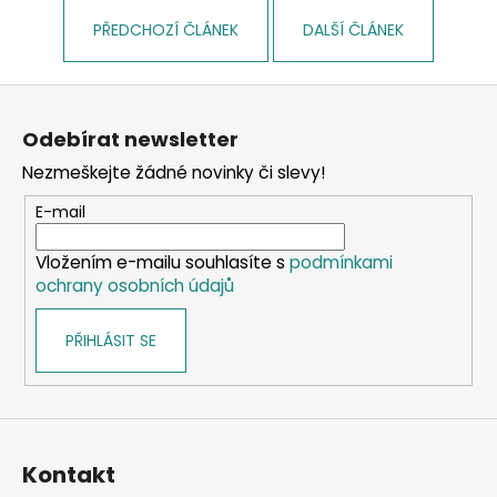
PŘEDCHOZÍ ČLÁNEK
DALŠÍ ČLÁNEK
Z
á
Odebírat newsletter
p
Nezmeškejte žádné novinky či slevy!
a
t
E-mail
í
Vložením e-mailu souhlasíte s
podmínkami
ochrany osobních údajů
PŘIHLÁSIT SE
Kontakt