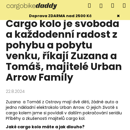
K
Přejít
Hledat
Náku
M
Přihlášen
na
o
obsah
Zpět
Zpět
×
košík
Doprava ZDARMA nad 2500 Kč
š
Cargo kolo je svoboda
í
C
a každodenní radost z
k
o
pohybu a pobytu
p
venku, říkají Zuzana a
o
t
Tomáš, majitelé Urban
ř
Arrow Family
e
b
u
22.8.2024
j
Zuzana a Tomáš z Ostravy mají dvě děti, žádné auto a
e
jedno nákladní elektrokolo Urban Arrow. O jejich životě s
cargo kolem jsme si povídali v dalším pokračování seriálu
t
Příběhy a zkušenosti majitelů cargo kol.
e
Jaké cargo kolo máte a jak dlouho?
n