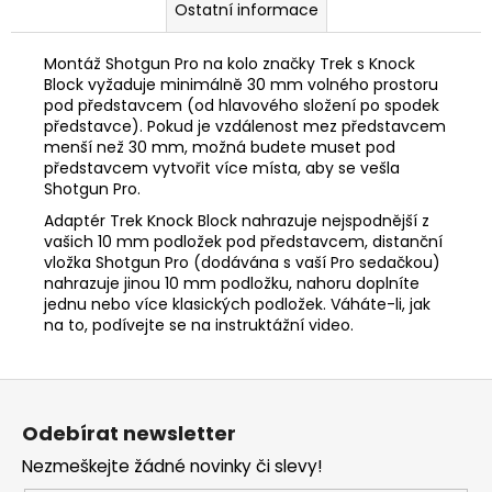
Ostatní informace
Montáž Shotgun Pro na kolo značky Trek s Knock
Block vyžaduje minimálně 30 mm volného prostoru
pod představcem (od hlavového složení po spodek
představce). Pokud je vzdálenost mez představcem
menší než 30 mm, možná budete muset pod
představcem vytvořit více místa, aby se vešla
Shotgun Pro.
Adaptér Trek Knock Block nahrazuje nejspodnější z
vašich 10 mm podložek pod představcem, distanční
vložka Shotgun Pro (dodávána s vaší Pro sedačkou)
nahrazuje jinou 10 mm podložku, nahoru doplníte
jednu nebo více klasických podložek. Váháte-li, jak
na to, podívejte se na instruktážní video.
Z
á
Odebírat newsletter
p
Nezmeškejte žádné novinky či slevy!
a