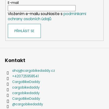
t
E-mail
í
Vložením e-mailu souhlasíte s
podmínkami
ochrany osobních údajů
PŘIHLÁSIT SE
Kontakt
ahoj
@
cargobikedaddy.cz
+420725958541
CargoBikeDaddy
cargobikedaddy
cargobikedaddy
CargoBikeDaddy
@cargobikedaddy