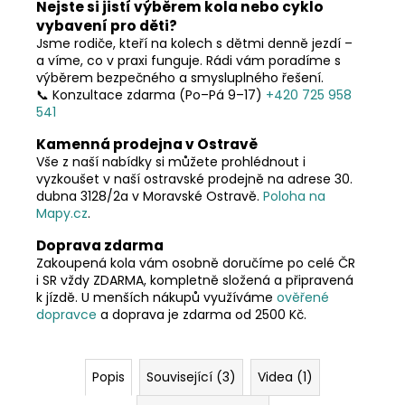
č
Nejste si jistí výběrem kola nebo cyklo
u
vybavení pro děti?
j
Jsme rodiče, kteří na kolech s dětmi denně jezdí –
e
a víme, co v praxi funguje. Rádi vám poradíme s
výběrem bezpečného a smysluplného řešení.
m
📞 Konzultace zdarma (Po–Pá 9–17)
+420 725 958
e
541
Kamenná prodejna v Ostravě
Vše z naší nabídky si můžete prohlédnout i
vyzkoušet v naší ostravské prodejně na adrese 30.
dubna 3128/2a v Moravské Ostravě.
Poloha na
Mapy.cz
.
Doprava zdarma
Zakoupená kola vám osobně doručíme po celé ČR
i SR vždy ZDARMA, kompletně složená a připravená
k jízdě. U menších nákupů využíváme
ověřené
dopravce
a doprava je zdarma od 2500 Kč.
Popis
Související (3)
Videa (1)