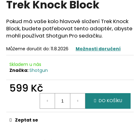
Trek Knock Block
a
j
Pokud má vaše kolo hlavové složení Trek Knock
í
Block, budete potřebovat tento adaptér, abyste
t
mohli používat Shotgun Pro sedačku.
?
Můžeme doručit do:
11.8.2026
Možnosti doručení
Skladem u nás
Značka:
Shotgun
HLEDAT
599 Kč
Měrná
D
DO KOŠÍKU
cena:
o
p
o
Zeptat se
r
u