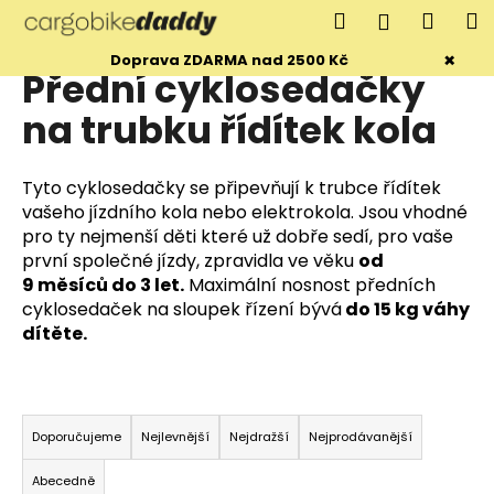
K
Přejít
Hledat
Náku
M
Přihlášen
na
o
obsah
Zpět
Zpět
×
košík
Doprava ZDARMA nad 2500 Kč
š
Přední cyklosedačky
í
C
na trubku řídítek kola
k
o
p
Tyto cyklosedačky se připevňují k trubce řídítek
o
vašeho jízdního kola nebo elektrokola. Jsou vhodné
t
pro ty nejmenší děti které už dobře sedí, pro vaše
ř
první společné jízdy, zpravidla ve věku
od
9 měsíců do 3 let.
Maximální nosnost předních
e
cyklosedaček na sloupek řízení bývá
do 15 kg váhy
b
dítěte.
u
j
e
Ř
t
a
Doporučujeme
Nejlevnější
Nejdražší
Nejprodávanější
e
z
Abecedně
n