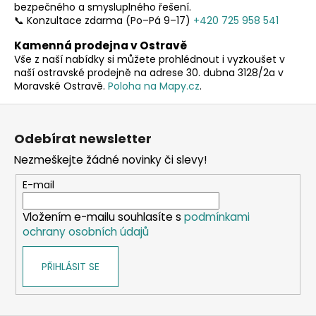
bezpečného a smysluplného řešení.
📞 Konzultace zdarma (Po–Pá 9–17)
+420 725 958 541
Kamenná prodejna v Ostravě
Vše z naší nabídky si můžete prohlédnout i vyzkoušet v
naší ostravské prodejně na adrese 30. dubna 3128/2a v
Moravské Ostravě.
Poloha na Mapy.cz
.
Z
á
Odebírat newsletter
p
Nezmeškejte žádné novinky či slevy!
a
t
E-mail
í
Vložením e-mailu souhlasíte s
podmínkami
ochrany osobních údajů
PŘIHLÁSIT SE