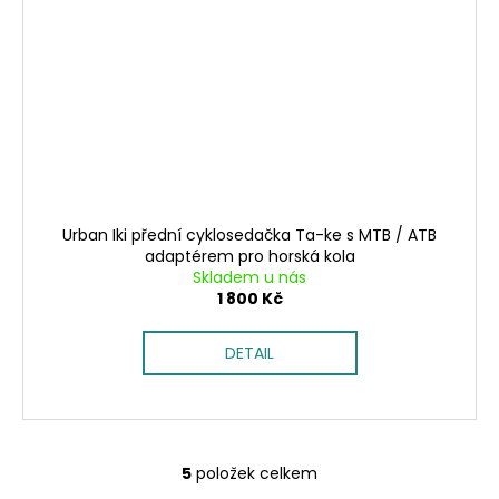
Urban Iki přední cyklosedačka Ta-ke s MTB / ATB
adaptérem pro horská kola
Skladem u nás
1 800 Kč
DETAIL
5
položek celkem
O