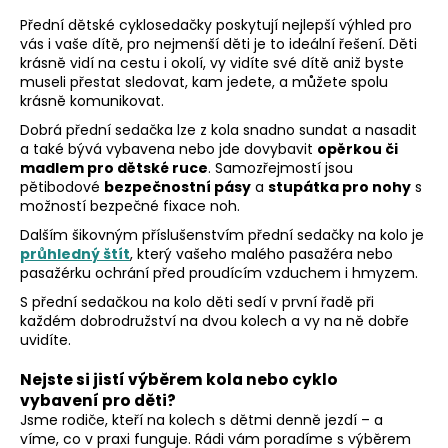
v
Přední dětské cyklosedačky poskytují nejlepší výhled pro
l
vás i vaše dítě, pro nejmenší děti je to ideální řešení. Děti
á
krásně vidí na cestu i okolí, vy vidíte své dítě aniž byste
d
museli přestat sledovat, kam jedete, a můžete spolu
a
krásně komunikovat.
c
Dobrá přední sedačka lze z kola snadno sundat a nasadit
í
a také bývá vybavena nebo jde dovybavit
opěrkou či
p
madlem pro dětské ruce
. Samozřejmostí jsou
r
pětibodové
bezpečnostní pásy
a
stupátka pro nohy
s
v
možností bezpečné fixace noh.
k
Dalším šikovným příslušenstvím přední sedačky na kolo je
y
průhledný štít
, který vašeho malého pasažéra nebo
v
pasažérku ochrání před proudícím vzduchem i hmyzem.
ý
S přední sedačkou na kolo děti sedí v první řadě při
p
každém dobrodružství na dvou kolech a vy na ně dobře
i
uvidíte.
s
Nejste si jistí výběrem kola nebo cyklo
u
vybavení pro děti?
Jsme rodiče, kteří na kolech s dětmi denně jezdí – a
víme, co v praxi funguje. Rádi vám poradíme s výběrem