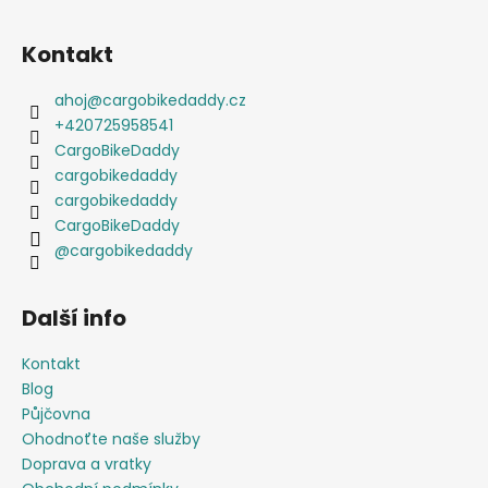
Kontakt
ahoj
@
cargobikedaddy.cz
+420725958541
CargoBikeDaddy
cargobikedaddy
cargobikedaddy
CargoBikeDaddy
@cargobikedaddy
Další info
Kontakt
Blog
Půjčovna
Ohodnoťte naše služby
Doprava a vratky