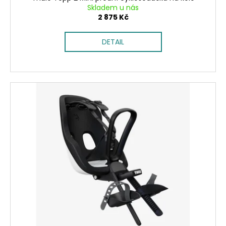
č
Skladem u nás
u
2 875 Kč
j
e
DETAIL
m
e